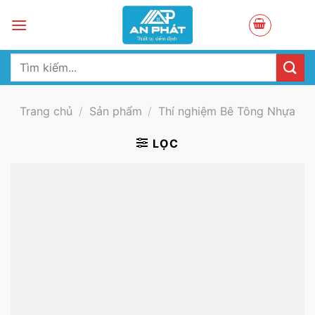
Skip
to
content
Tìm
kiếm:
Trang chủ
/
Sản phẩm
/
Thí nghiệm Bê Tông Nhựa
LỌC