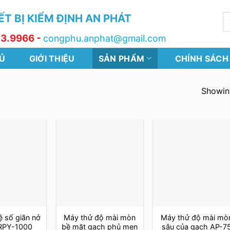
T BỊ KIỂM ĐỊNH AN PHÁT
T
k
13.9966 -
congphu.anphat@gmail.com
Ủ
GIỚI THIỆU
SẢN PHẨM
CHÍNH SÁCH
Showing
 số giãn nở
Máy thử độ mài mòn
Máy thử độ mài mò
ZRPY-1000
bề mặt gạch phủ men
sâu của gạch AP-7