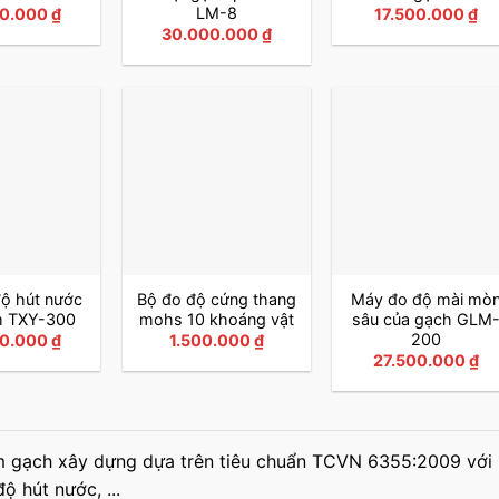
LM-8
00.000
₫
17.500.000
₫
30.000.000
₫
ộ hút nước
Bộ đo độ cứng thang
Máy đo độ mài mò
m TXY-300
mohs 10 khoáng vật
sâu của gạch GLM
200
00.000
₫
1.500.000
₫
27.500.000
₫
m gạch xây dựng dựa trên tiêu chuẩn TCVN 6355:2009 với 
độ hút nước, ...