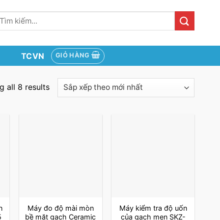
ìm
iếm:
TCVN
GIỎ HÀNG
 all 8 results
n
Máy đo độ mài mòn
Máy kiểm tra độ uốn
5
bề mặt gạch Ceramic
của gạch men SKZ-