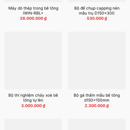
Máy dò thép trong bê tông
Bộ đế chụp capping nén
IWIN-RBL+
mẫu trụ D150x300
26.000.000
₫
530.000
₫
Bộ thí nghiệm chảy xoè bê
Bộ gá thấm mẫu bê tông
tông tự lèn
d150x150mm
3.000.000
₫
2.300.000
₫