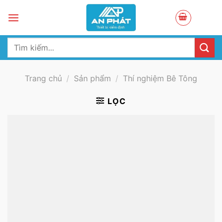
Skip
to
content
Tìm
kiếm:
Trang chủ
/
Sản phẩm
/
Thí nghiệm Bê Tông
LỌC