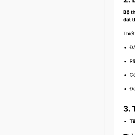
Bộ t
đất 
Thiết
Đấ
Rã
Cố
Đế
3. 
Tê