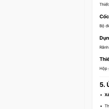
Thiế
Cốc
Bộ đ
Dụn
Rãnh
Thi
Hộp 
5. 
Xá
Th