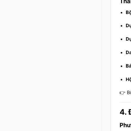
Thà
Bộ
Dụ
Dụ
Da
Bá
Hộ
👉 B
4. 
Phư