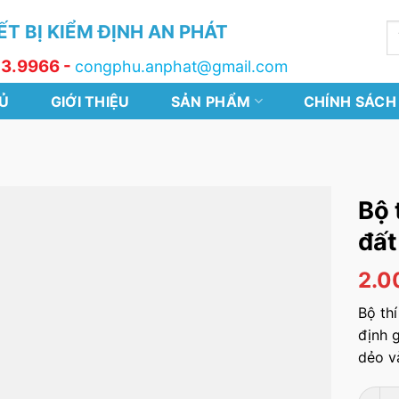
T BỊ KIỂM ĐỊNH AN PHÁT
T
k
13.9966 -
congphu.anphat@gmail.com
Ủ
GIỚI THIỆU
SẢN PHẨM
CHÍNH SÁCH
Bộ 
đất
2.0
Bộ th
định 
dẻo và
Bộ thí