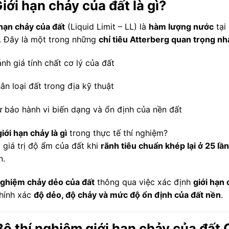
Giới hạn chảy của đất là gì?
 hạn chảy của đất
(Liquid Limit – LL) là
hàm lượng nước
tại
. Đây là một trong những
chỉ tiêu Atterberg quan trọng nh
nh giá tính chất cơ lý của đất
ân loại đất trong địa kỹ thuật
 báo hành vi biến dạng và ổn định của nền đất
giới hạn chảy là gì
trong thực tế thí nghiệm?
 giá trị độ ẩm của đất khi
rãnh tiêu chuẩn khép lại ở 25 lần
n.
nghiệm chảy dẻo của đất
thông qua việc xác định
giới hạn 
chính xác
độ dẻo, độ chảy và mức độ ổn định của đất nền
.
Bộ thí nghiệm giới hạn chảy của đất 