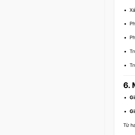
Xá
Ph
Ph
Tr
Tr
6. 
Gi
Gi
Từ ha