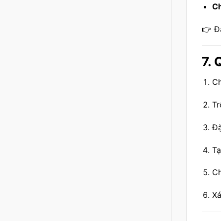
Ch
👉 Đ
7. 
Ch
Tr
Đặ
Tạ
Ch
Xá