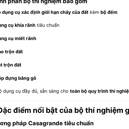
nh phần bộ thí nghiệm bao gồm
 dụng cụ xác định giới hạn chảy của đất
kèm
bộ đếm
ng cụ khía rãnh
tiêu chuẩn
ng cụ miết rãnh
o trộn đất
t trộn đất
p đựng bằng gỗ
ộ dụng cụ đầy đủ, sẵn sàng cho
toàn bộ quy trình thí nghi
Đặc điểm nổi bật của bộ thí nghiệm
ơng pháp Casagrande tiêu chuẩn