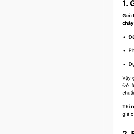
1. 
Giới
chảy
Đá
Ph
Dự
Vậy
Đó là
chuẩ
Thí 
giá 
2. 