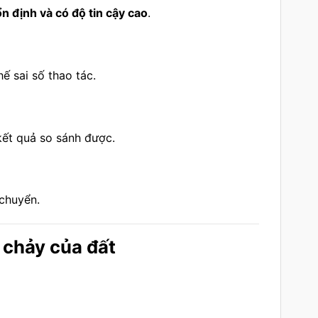
ổn định và có độ tin cậy cao
.
hế sai số thao tác.
kết quả so sánh được.
 chuyển.
 chảy của đất