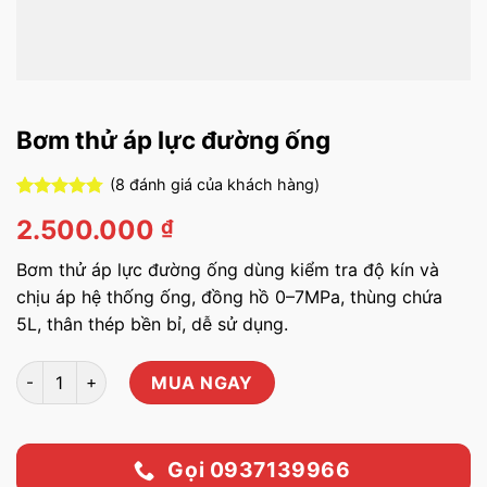
Bơm thử áp lực đường ống
(
8
đánh giá của khách hàng)
4.75
8
trên 5
2.500.000
₫
dựa trên
đánh giá
Bơm thử áp lực đường ống dùng kiểm tra độ kín và
chịu áp hệ thống ống, đồng hồ 0–7MPa, thùng chứa
5L, thân thép bền bỉ, dễ sử dụng.
Bơm thử áp lực đường ống số lượng
MUA NGAY
Gọi 0937139966