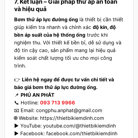
7. Kết luận – Giải pháp thử áp an toàn
và hiệu quả
Bơm thử áp lực đường ống
là thiết bị cần thiết
giúp kiểm tra nhanh và chính xác
độ kín, độ
bền áp suất của hệ thống ống
trước khi
nghiệm thu. Với thiết kế bền bỉ, dễ sử dụng và
độ tin cậy cao, sản phẩm mang lại hiệu quả
kiểm soát chất lượng tối ưu cho mọi công
trình.
👉
Liên hệ ngay để được tư vấn chi tiết và
báo giá bơm thử áp lực đường ống.
📌
PHÚ AN PHÁT
📞 Hotline:
093 713 9966
📧 Email:
congphu.anphat@gmail.com
🌐 Website:
https://thietbikiemdinh.com
▶️ YouTube:
youtube.com/@thietbikiemdinh
▶️ Facebook:
facebook.com/thietbikiemdinh