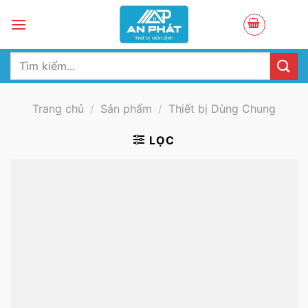
Skip
to
content
Tìm
kiếm:
Trang chủ
/
Sản phẩm
/
Thiết bị Dùng Chung
LỌC