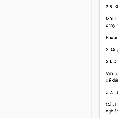
2.5. 
Một t
chảy 
Phươn
3. Quy
3.1. 
Việc 
để đả
3.2. 
Các b
nghiệ