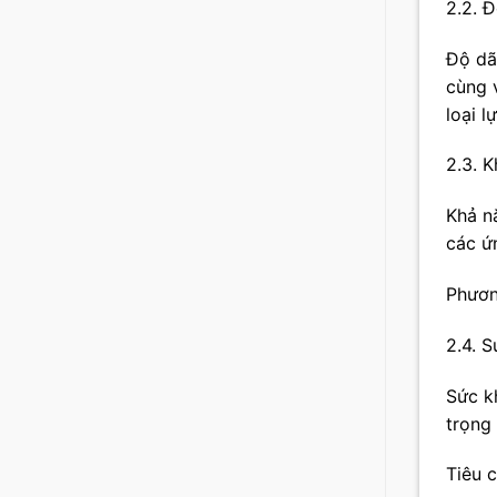
2.2. Đ
Độ dã
cùng 
loại lự
2.3. 
Khả n
các ứn
Phươn
2.4. 
Sức k
trọng
Tiêu 