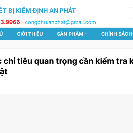
T BỊ KIỂM ĐỊNH AN PHÁT
T
k
13.9966 -
congphu.anphat@gmail.com
Ủ
GIỚI THIỆU
SẢN PHẨM
CHÍNH SÁCH
 chỉ tiêu quan trọng cần kiểm tra k
ật