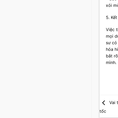
xói mò
5. Kết
Việc t
mọi d
sư có
hóa h
bắt r
mình.
Vai 
tốc