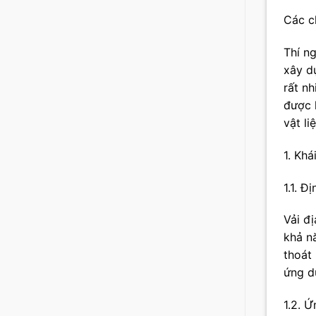
Các ch
Thí n
xây dự
rất n
được k
vật li
1. Khá
1.1. Đ
Vải đ
khả n
thoát
ứng d
1.2. Ứ