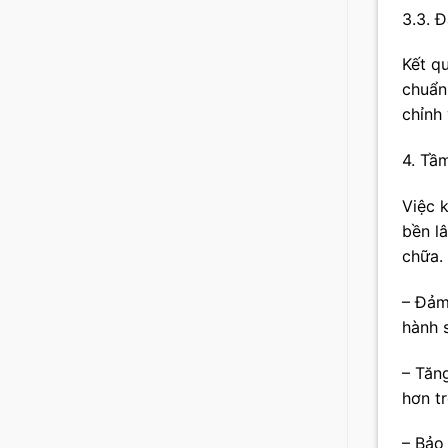
3.3. Đ
Kết qu
chuẩn
chỉnh 
4. Tầm
Việc 
bền lâ
chữa.
– Đảm
hành 
– Tăn
hơn tr
– Bảo