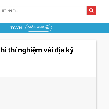
ìm
iếm:
TCVN
GIỎ HÀNG
hi thí nghiệm vải địa kỹ