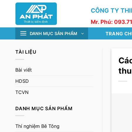
Skip
CÔNG TY THIẾ
to
content
Mr. Phú: 093.7
TRANG CH
DANH MỤC SẢN PHẨM
TÀI LIỆU
Các
thu
Bài viết
HDSD
TCVN
DANH MỤC SẢN PHẨM
Thí nghiệm Bê Tông