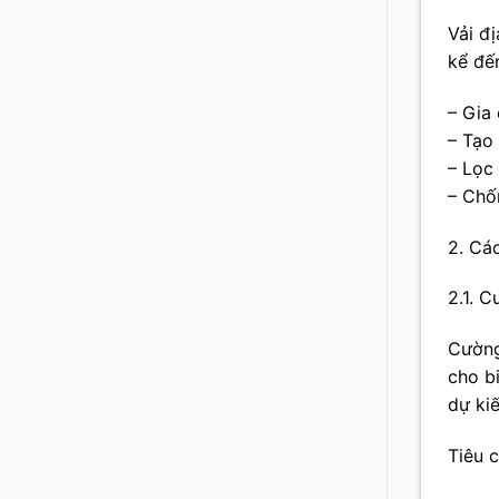
Vải đ
kể đế
– Gia
– Tạo 
– Lọc
– Chố
2. Các
2.1. 
Cường
cho bi
dự ki
Tiêu 