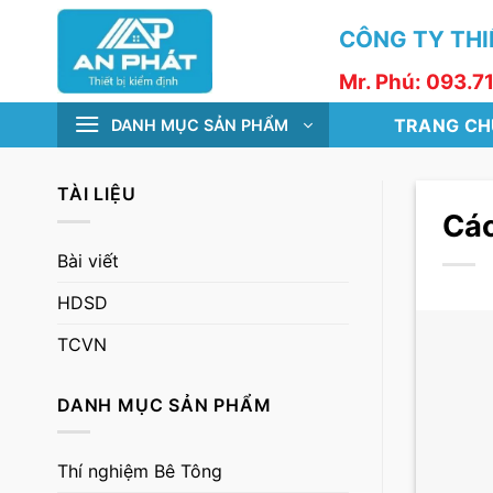
Skip
CÔNG TY THIẾ
to
content
Mr. Phú: 093.7
TRANG CH
DANH MỤC SẢN PHẨM
TÀI LIỆU
Các
Bài viết
HDSD
TCVN
DANH MỤC SẢN PHẨM
Thí nghiệm Bê Tông