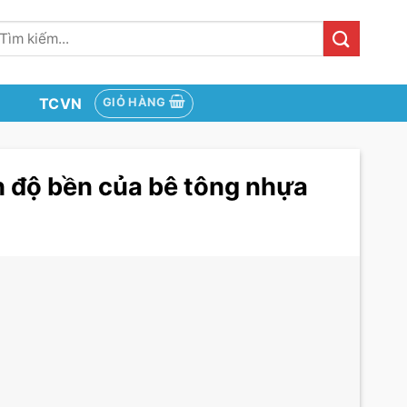
ìm
iếm:
TCVN
GIỎ HÀNG
h độ bền của bê tông nhựa