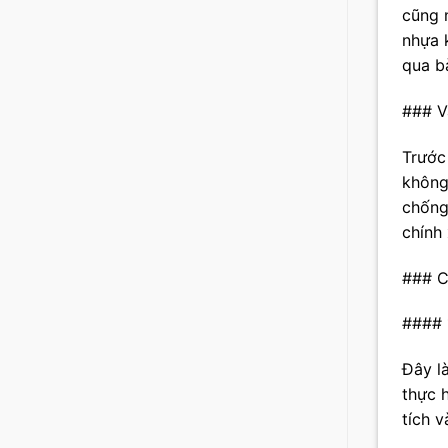
cũng 
nhựa 
qua bà
### V
Trước
không
chống 
chính 
### C
#### 
Đây l
thực 
tích v