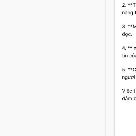
2. **
năng 
3. **
đọc.
4. **I
tín củ
5. **
người
Việc t
đảm b