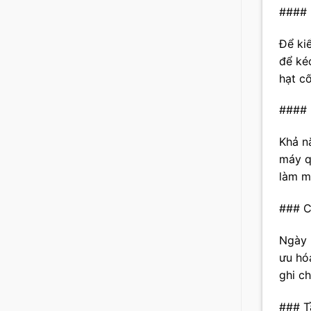
#### 
Để ki
để ké
hạt c
#### 
Khả n
máy q
làm m
### C
Ngày n
ưu hó
ghi ch
### T