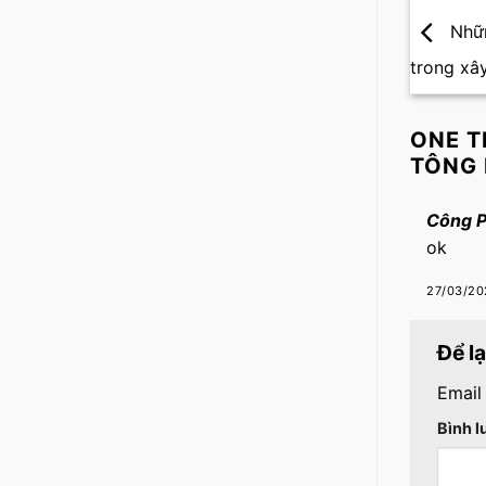
Nhữn
trong xâ
ONE T
TÔNG
Công 
ok
27/03/20
Để l
Email
Bình 