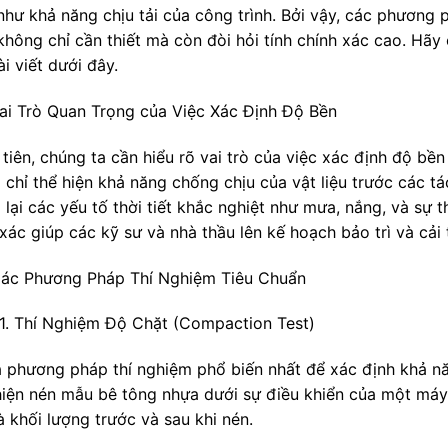
như khả năng chịu tải của công trình. Bởi vậy, các phương
không chỉ cần thiết mà còn đòi hỏi tính chính xác cao. Hã
i viết dưới đây.
ai Trò Quan Trọng của Việc Xác Định Độ Bền
 tiên, chúng ta cần hiểu rõ vai trò của việc xác định độ b
 chỉ thể hiện khả năng chống chịu của vật liệu trước các 
lại các yếu tố thời tiết khắc nghiệt như mưa, nắng, và sự 
xác giúp các kỹ sư và nhà thầu lên kế hoạch bảo trì và cải
ác Phương Pháp Thí Nghiệm Tiêu Chuẩn
1. Thí Nghiệm Độ Chặt (Compaction Test)
à phương pháp thí nghiệm phổ biến nhất để xác định khả n
hiện nén mẫu bê tông nhựa dưới sự điều khiển của một máy 
à khối lượng trước và sau khi nén.