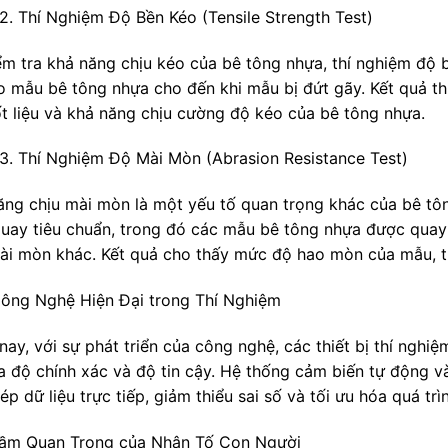
2. Thí Nghiệm Độ Bền Kéo (Tensile Strength Test)
ểm tra khả năng chịu kéo của bê tông nhựa, thí nghiệm độ
o mẫu bê tông nhựa cho đến khi mẫu bị đứt gãy. Kết quả th
ốt liệu và khả năng chịu cường độ kéo của bê tông nhựa.
3. Thí Nghiệm Độ Mài Mòn (Abrasion Resistance Test)
ăng chịu mài mòn là một yếu tố quan trọng khác của bê t
uay tiêu chuẩn, trong đó các mẫu bê tông nhựa được quay t
ài mòn khác. Kết quả cho thấy mức độ hao mòn của mẫu, t
ông Nghệ Hiện Đại trong Thí Nghiệm
ay, với sự phát triển của công nghệ, các thiết bị thí nghi
a độ chính xác và độ tin cậy. Hệ thống cảm biến tự động v
ép dữ liệu trực tiếp, giảm thiểu sai số và tối ưu hóa quá trì
ầm Quan Trọng của Nhân Tố Con Người