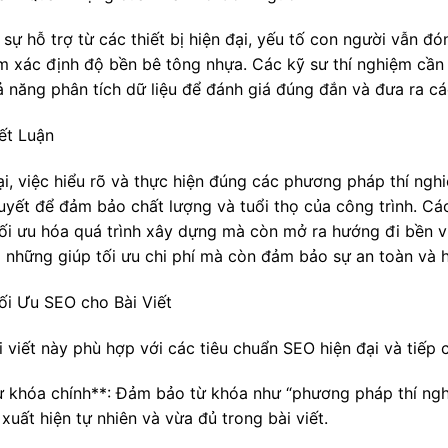
sự hỗ trợ từ các thiết bị hiện đại, yếu tố con người vẫn đó
m xác định độ bền bê tông nhựa. Các kỹ sư thí nghiệm cần
ả năng phân tích dữ liệu để đánh giá đúng đắn và đưa ra cá
ết Luận
ại, việc hiểu rõ và thực hiện đúng các phương pháp thí ngh
quyết để đảm bảo chất lượng và tuổi thọ của công trình. Cá
tối ưu hóa quá trình xây dựng mà còn mở ra hướng đi bền 
 những giúp tối ưu chi phí mà còn đảm bảo sự an toàn và h
ối Ưu SEO cho Bài Viết
i viết này phù hợp với các tiêu chuẩn SEO hiện đại và tiếp 
Từ khóa chính**: Đảm bảo từ khóa như “phương pháp thí ngh
xuất hiện tự nhiên và vừa đủ trong bài viết.