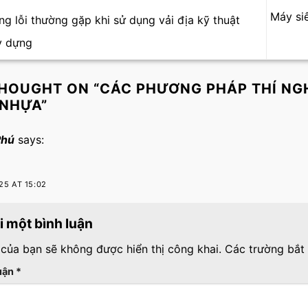
Máy si
g lỗi thường gặp khi sử dụng vải địa kỹ thuật
y dựng
HOUGHT ON “
CÁC PHƯƠNG PHÁP THÍ NGH
 NHỰA
”
Phú
says:
25 AT 15:02
ại một bình luận
 của bạn sẽ không được hiển thị công khai.
Các trường bắt
luận
*