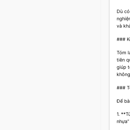
Dù có 
nghiệ
và kh
### K
Tóm l
tiên 
giúp 
không
### T
Để bà
1. **
nhựa” 