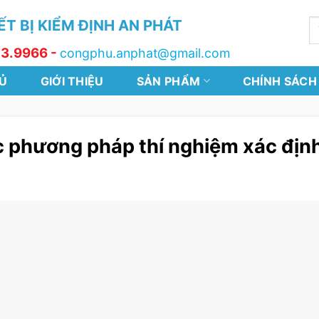
T BỊ KIỂM ĐỊNH AN PHÁT
T
k
13.9966 -
congphu.anphat@gmail.com
Ủ
GIỚI THIỆU
SẢN PHẨM
CHÍNH SÁCH
 phương pháp thí nghiệm xác địn