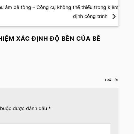
êu âm bê tông – Công cụ không thể thiếu trong kiểm
định công trình
IỆM XÁC ĐỊNH ĐỘ BỀN CỦA BÊ
TRẢ LỜI
 buộc được đánh dấu
*