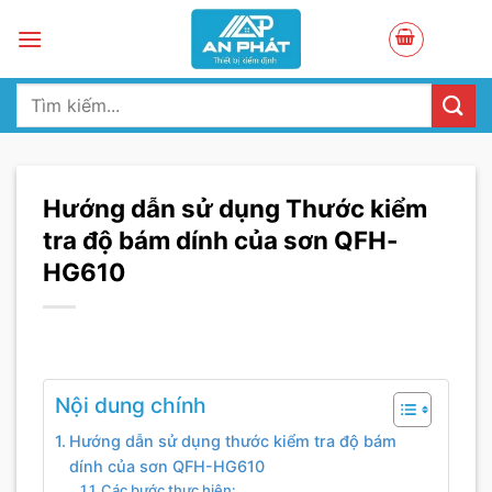
Skip
to
content
Tìm
kiếm:
Hướng dẫn sử dụng Thước kiểm
tra độ bám dính của sơn QFH-
HG610
Nội dung chính
Hướng dẫn sử dụng thước kiểm tra độ bám
dính của sơn QFH-HG610
Các bước thực hiện: