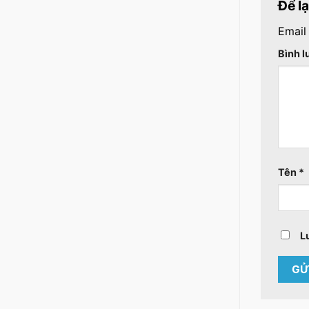
Để l
Email
Bình 
Tên
*
L