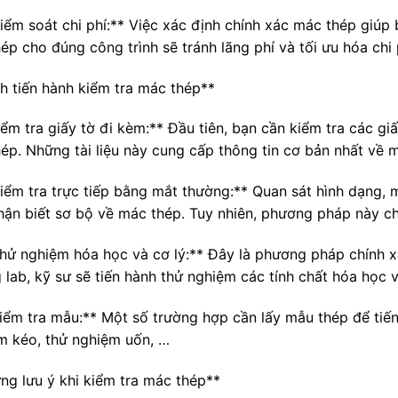
Kiểm soát chi phí:** Việc xác định chính xác mác thép giúp 
hép cho đúng công trình sẽ tránh lãng phí và tối ưu hóa chi 
h tiến hành kiểm tra mác thép**
Kiểm tra giấy tờ đi kèm:** Đầu tiên, bạn cần kiểm tra các g
hép. Những tài liệu này cung cấp thông tin cơ bản nhất về 
Kiểm tra trực tiếp bằng mắt thường:** Quan sát hình dạng, 
hận biết sơ bộ về mác thép. Tuy nhiên, phương pháp này ch
Thử nghiệm hóa học và cơ lý:** Đây là phương pháp chính 
 lab, kỹ sư sẽ tiến hành thử nghiệm các tính chất hóa học 
Kiểm tra mẫu:** Một số trường hợp cần lấy mẫu thép để tiế
m kéo, thử nghiệm uốn, …
ng lưu ý khi kiểm tra mác thép**