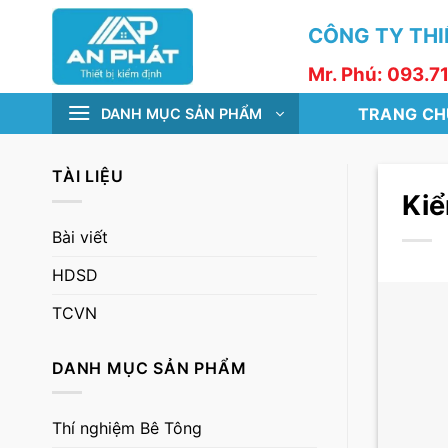
Skip
CÔNG TY THIẾ
to
content
Mr. Phú: 093.7
TRANG CH
DANH MỤC SẢN PHẨM
TÀI LIỆU
Kiể
Bài viết
HDSD
TCVN
DANH MỤC SẢN PHẨM
Thí nghiệm Bê Tông