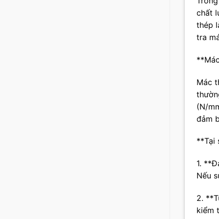
Trong
chất 
thép l
tra m
**Mác
Mác th
thườn
(N/mm
đảm b
**Tại
1. **Đ
Nếu s
2. **
kiểm 