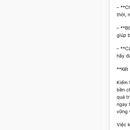
– **C
thời,
– **B
giúp 
– **C
hãy đ
**Kết 
Kiểm 
bền c
quá t
ngay 
vững 
Việc 