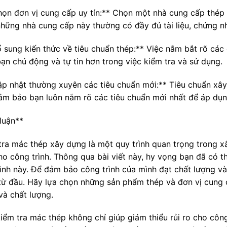
họn đơn vị cung cấp uy tín:** Chọn một nhà cung cấp thép 
 những nhà cung cấp này thường có đầy đủ tài liệu, chứng 
ổ sung kiến thức về tiêu chuẩn thép:** Việc nắm bắt rõ cá
bạn chủ động và tự tin hơn trong việc kiểm tra và sử dụng.
ập nhật thường xuyên các tiêu chuẩn mới:** Tiêu chuẩn xây
ảm bảo bạn luôn nắm rõ các tiêu chuẩn mới nhất để áp dụn
luận**
tra mác thép xây dựng là một quy trình quan trọng trong x
ho công trình. Thông qua bài viết này, hy vọng bạn đã có t
rình này. Để đảm bảo công trình của mình đạt chất lượng v
từ đầu. Hãy lựa chọn những sản phẩm thép và đơn vị cung 
và chất lượng.
kiểm tra mác thép không chỉ giúp giảm thiểu rủi ro cho côn