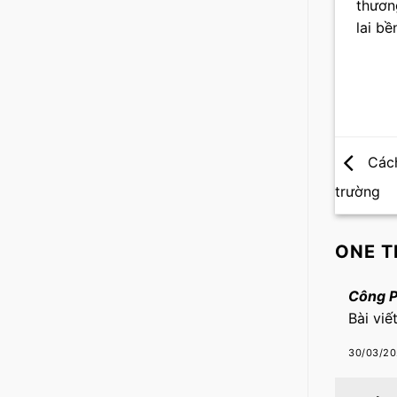
thươn
lai b
Cách
trường
ONE T
Công 
Bài viế
30/03/20