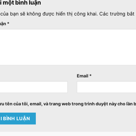
ại một bình luận
 của bạn sẽ không được hiển thị công khai.
Các trường bắt
luận
*
Email
*
ưu tên của tôi, email, và trang web trong trình duyệt này cho lần b