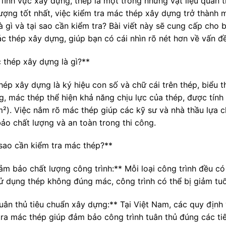
 lĩnh vực xây dựng, thép là một trong những vật liệu quan 
lượng tốt nhất, việc kiểm tra mác thép xây dựng trở thành
à gì và tại sao cần kiểm tra? Bài viết này sẽ cung cấp cho 
ác thép xây dựng, giúp bạn có cái nhìn rõ nét hơn về vấn đề
 thép xây dựng là gì?**
ép xây dựng là ký hiệu con số và chữ cái trên thép, biểu t
g, mác thép thể hiện khả năng chịu lực của thép, được tín
²). Việc nắm rõ mác thép giúp các kỹ sư và nhà thầu lựa ch
ảo chất lượng và an toàn trong thi công.
 sao cần kiểm tra mác thép?**
ảm bảo chất lượng công trình:** Mỗi loại công trình đều có 
ử dụng thép không đúng mác, công trình có thể bị giảm tuổ
Tuân thủ tiêu chuẩn xây dựng:** Tại Việt Nam, các quy định
tra mác thép giúp đảm bảo công trình tuân thủ đúng các tiêu