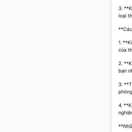
3. **
loại t
**Các
1. **
của t
2. **
bạn n
3. **
phòng
4. **
nghiệ
**Nhữ