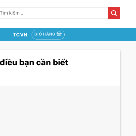
ìm
iếm:
TCVN
GIỎ HÀNG
điều bạn cần biết