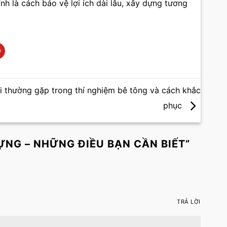
h là cách bảo vệ lợi ích dài lâu, xây dựng tương
ỗi thường gặp trong thí nghiệm bê tông và cách khắc
phục
ỰNG – NHỮNG ĐIỀU BẠN CẦN BIẾT
”
TRẢ LỜI