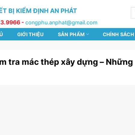
T BỊ KIỂM ĐỊNH AN PHÁT
T
k
13.9966 -
congphu.anphat@gmail.com
Ủ
GIỚI THIỆU
SẢN PHẨM
CHÍNH SÁCH
m tra mác thép xây dựng – Những 