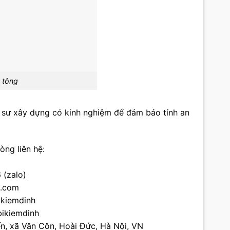
 tông
 sư xây dựng có kinh nghiệm để đảm bảo tính an
òng liên hệ:
 (zalo)
h.com
ikiemdinh
bikiemdinh
ến, xã Vân Côn, Hoài Đức, Hà Nội, VN