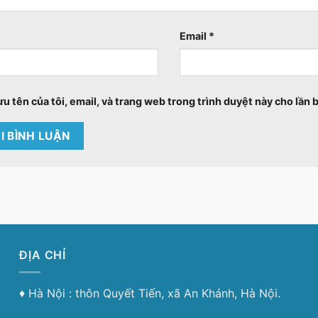
Email
*
ưu tên của tôi, email, và trang web trong trình duyệt này cho lần b
ĐỊA CHỈ
♦︎ Hà Nội : thôn Quyết Tiến, xã An Khánh, Hà Nội.