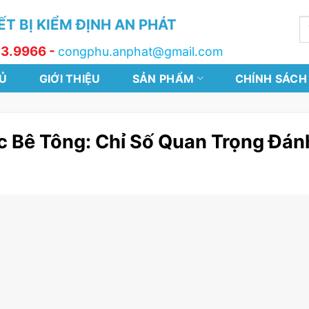
T BỊ KIỂM ĐỊNH AN PHÁT
T
k
13.9966 -
congphu.anphat@gmail.com
Ủ
GIỚI THIỆU
SẢN PHẨM
CHÍNH SÁCH
 Bê Tông: Chỉ Số Quan Trọng Đán