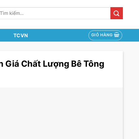
ìm
iếm:
TCVN
GIỎ HÀNG
h Giá Chất Lượng Bê Tông