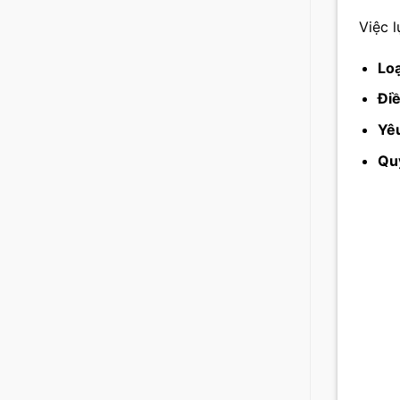
Việc 
Loạ
Điề
Yêu
Quy