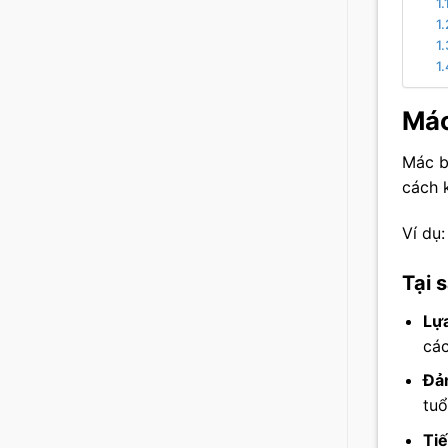
Mác
Mác b
cách 
Ví dụ
Tại 
Lựa
các
Đảm
tuổ
Tiế