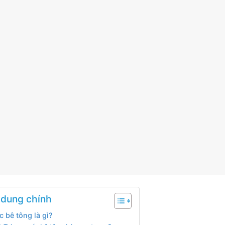
 dung chính
 bê tông là gì?