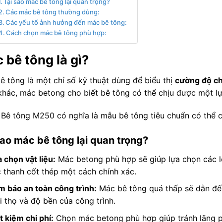
Tại sao mác bê tông lại quan trọng?
Các mác bê tông thường dùng:
Các yếu tố ảnh hưởng đến mác bê tông:
Cách chọn mác bê tông phù hợp:
 bê tông là gì?
ê tông là một chỉ số kỹ thuật dùng để biểu thị
cường độ ch
khác, mác betong cho biết bê tông có thể chịu được một lực
: Bê tông M250 có nghĩa là mẫu bê tông tiêu chuẩn có thể 
sao mác bê tông lại quan trọng?
 chọn vật liệu:
Mác betong phù hợp sẽ giúp lựa chọn các lo
 thanh cốt thép một cách chính xác.
 bảo an toàn công trình:
Mác bê tông quá thấp sẽ dẫn đến
i thọ và độ bền của công trình.
t kiệm chi phí:
Chọn mác betong phù hợp giúp tránh lãng phí 