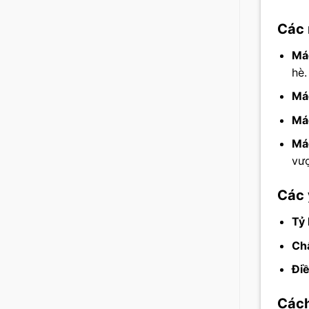
Các 
Mác
hè.
Má
Má
Mác
vượ
Các 
Tỷ 
Chấ
Điề
Cách