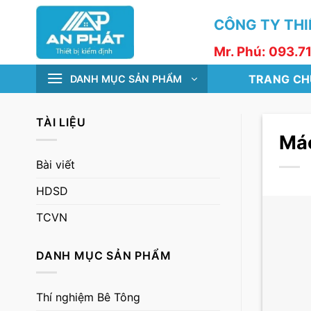
Skip
CÔNG TY THIẾ
to
content
Mr. Phú: 093.7
TRANG CH
DANH MỤC SẢN PHẨM
TÀI LIỆU
Mác
Bài viết
HDSD
TCVN
DANH MỤC SẢN PHẨM
Thí nghiệm Bê Tông