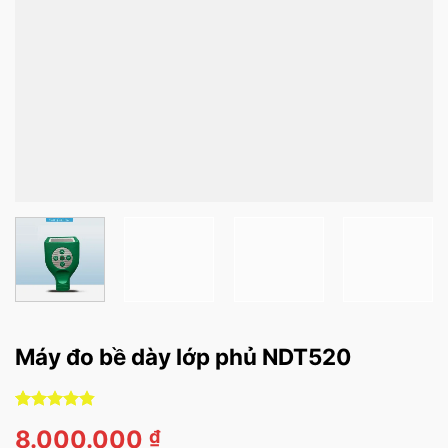
Máy đo bề dày lớp phủ NDT520
4.81
21
trên 5
8.000.000
₫
dựa trên