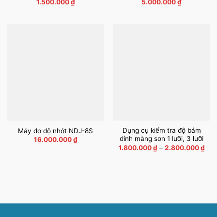
1.500.000
₫
5.000.000
₫
Dụng cụ kiểm tra độ bám
Máy đo độ nhớt NDJ-8S
dính màng sơn 1 lưỡi, 3 lưỡi
16.000.000
₫
Kho
1.800.000
₫
–
2.800.000
₫
giá:
từ
1.8
đến
2.8