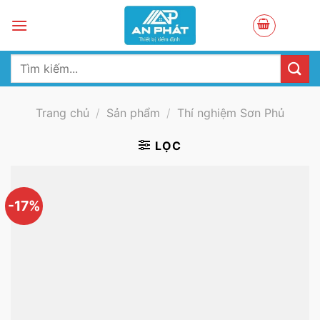
Skip
to
content
Tìm
kiếm:
Trang chủ
/
Sản phẩm
/
Thí nghiệm Sơn Phủ
LỌC
-17%