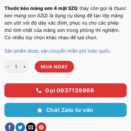
đánh giá
gốc
hiện
Thước kéo màng sơn 4 mặt SZQ
(hay còn gọi là
thuoc
là:
tại
keo mang son SZQ
) là dụng cụ dùng để tạo lớp màng
1.800.000 ₫.
là:
sơn ướt với độ dày xác định, phục vụ cho các phép
1.500.000 ₫.
thử tính chất của màng sơn trong phòng thí nghiệm.
Có nhiều tùy chọn khác nhau để lựa chọn.
Sản phẩm được vận chuyển miễn phí toàn quốc.
Thước kéo màng sơn 4 mặt SZQ số lượng
MUA NGAY
Gọi 0937139966
Chát Zalo tư vấn