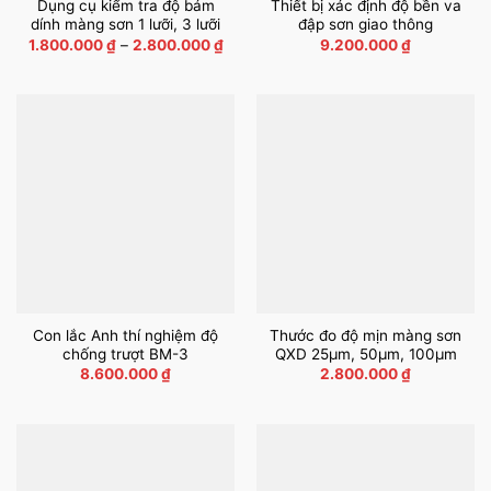
Dụng cụ kiểm tra độ bám
Thiết bị xác định độ bền va
dính màng sơn 1 lưỡi, 3 lưỡi
đập sơn giao thông
Khoảng
1.800.000
₫
–
2.800.000
₫
9.200.000
₫
giá:
từ
1.800.000 ₫
đến
2.800.000 ₫
Con lắc Anh thí nghiệm độ
Thước đo độ mịn màng sơn
chống trượt BM-3
QXD 25µm, 50µm, 100µm
8.600.000
₫
2.800.000
₫