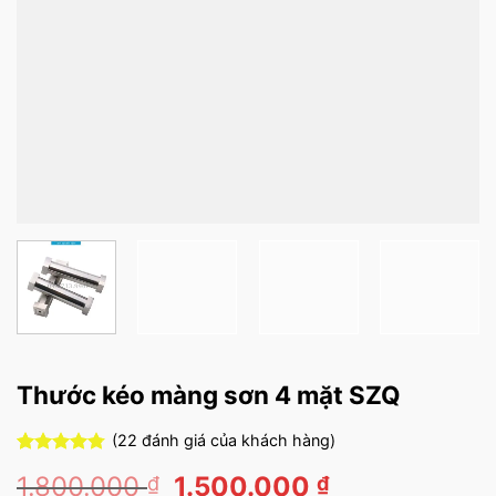
Thước kéo màng sơn 4 mặt SZQ
(
22
đánh giá của khách hàng)
4.73
22
trên 5
Giá
Giá
1.800.000
1.500.000
₫
₫
dựa trên