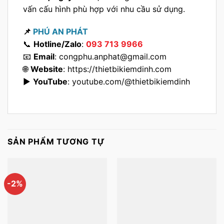
vấn cấu hình phù hợp với nhu cầu sử dụng.
📌
PHÚ AN PHÁT
📞
Hotline/Zalo
:
093 713 9966
📧
Email
:
congphu.anphat@gmail.com
🌐
Website
:
https://thietbikiemdinh.com
▶️
YouTube
:
youtube.com/@thietbikiemdinh
SẢN PHẨM TƯƠNG TỰ
-2%