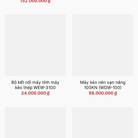
Giá
Giá
152.000.000
₫
gốc
hiện
là:
tại
158.000.000 ₫.
là:
152.000.000 ₫.
Bộ kết nối máy tính máy
Máy kéo nén vạn năng
kéo thép WEW-3100
100KN (WDW-100)
24.000.000
₫
98.000.000
₫