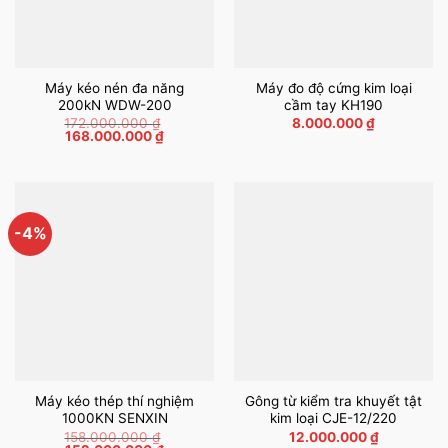
Máy kéo nén đa năng
Máy đo độ cứng kim loại
200kN WDW-200
cầm tay KH190
172.000.000
₫
8.000.000
₫
Giá
Giá
168.000.000
₫
gốc
hiện
là:
tại
172.000.000 ₫.
là:
168.000.000 ₫.
-4%
Máy kéo thép thí nghiệm
Gông từ kiểm tra khuyết tật
1000KN SENXIN
kim loại CJE-12/220
158.000.000
₫
12.000.000
₫