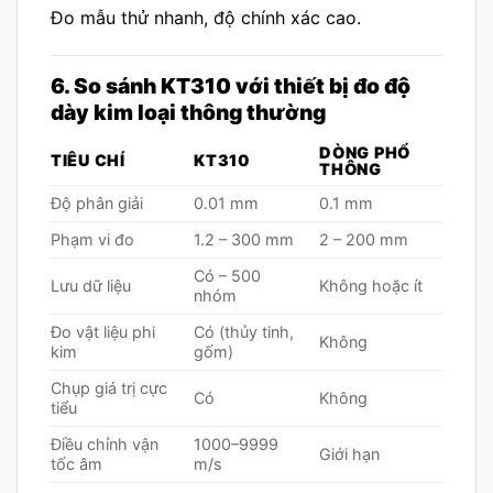
Đo mẫu thử nhanh, độ chính xác cao.
6. So sánh KT310 với thiết bị đo độ
dày kim loại thông thường
DÒNG PHỔ
TIÊU CHÍ
KT310
THÔNG
Độ phân giải
0.01 mm
0.1 mm
Phạm vi đo
1.2 – 300 mm
2 – 200 mm
Có – 500
Lưu dữ liệu
Không hoặc ít
nhóm
Đo vật liệu phi
Có (thủy tinh,
Không
kim
gốm)
Chụp giá trị cực
Có
Không
tiểu
Điều chỉnh vận
1000–9999
Giới hạn
tốc âm
m/s