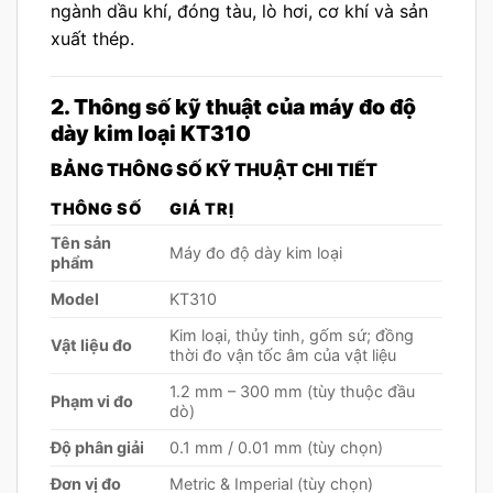
ngành dầu khí, đóng tàu, lò hơi, cơ khí và sản
xuất thép.
2. Thông số kỹ thuật của máy đo độ
dày kim loại KT310
BẢNG THÔNG SỐ KỸ THUẬT CHI TIẾT
THÔNG SỐ
GIÁ TRỊ
Tên sản
Máy đo độ dày kim loại
phẩm
Model
KT310
Kim loại, thủy tinh, gốm sứ; đồng
Vật liệu đo
thời đo vận tốc âm của vật liệu
1.2 mm – 300 mm (tùy thuộc đầu
Phạm vi đo
dò)
Độ phân giải
0.1 mm / 0.01 mm (tùy chọn)
Đơn vị đo
Metric & Imperial (tùy chọn)