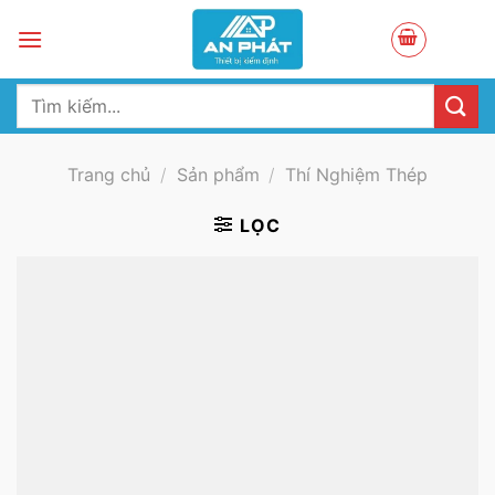
Skip
to
content
Tìm
kiếm:
Trang chủ
/
Sản phẩm
/
Thí Nghiệm Thép
LỌC