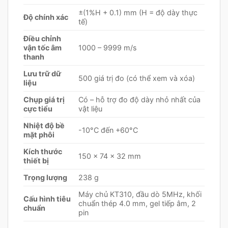
±(1%H + 0.1) mm (H = độ dày thực
Độ chính xác
tế)
Điều chỉnh
vận tốc âm
1000 – 9999 m/s
thanh
Lưu trữ dữ
500 giá trị đo (có thể xem và xóa)
liệu
Chụp giá trị
Có – hỗ trợ đo độ dày nhỏ nhất của
cực tiểu
vật liệu
Nhiệt độ bề
-10°C đến +60°C
mặt phôi
Kích thước
150 × 74 × 32 mm
thiết bị
Trọng lượng
238 g
Máy chủ KT310, đầu dò 5MHz, khối
Cấu hình tiêu
chuẩn thép 4.0 mm, gel tiếp âm, 2
chuẩn
pin