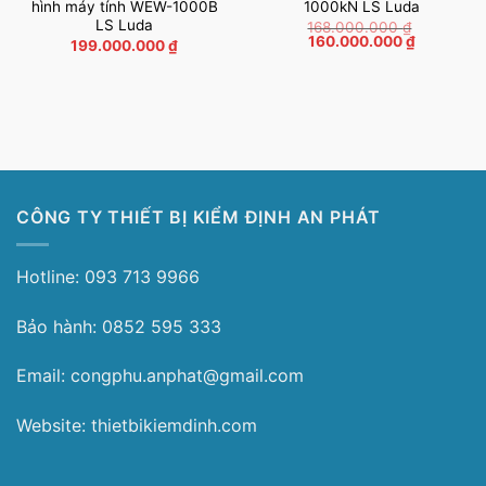
hình máy tính WEW-1000B
1000kN LS Luda
LS Luda
168.000.000
₫
Giá
Giá
160.000.000
₫
199.000.000
₫
gốc
hiện
là:
tại
168.000.000 ₫.
là:
160.000.0
CÔNG TY THIẾT BỊ KIỂM ĐỊNH AN PHÁT
Hotline: 093 713 9966
Bảo hành: 0852 595 333
Email: congphu.anphat@gmail.com
Website: thietbikiemdinh.com