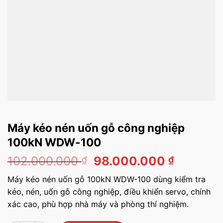
Máy kéo nén uốn gỗ công nghiệp
100kN WDW-100
Giá
Giá
102.000.000
98.000.000
₫
₫
gốc
hiện
Máy kéo nén uốn gỗ 100kN WDW-100 dùng kiểm tra
là:
tại
kéo, nén, uốn gỗ công nghiệp, điều khiển servo, chính
102.000.000 ₫.
là:
xác cao, phù hợp nhà máy và phòng thí nghiệm.
98.000.