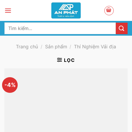
Skip
to
content
Tìm
kiếm:
Trang chủ
/
Sản phẩm
/
Thí Nghiệm Vải địa
LỌC
-4%