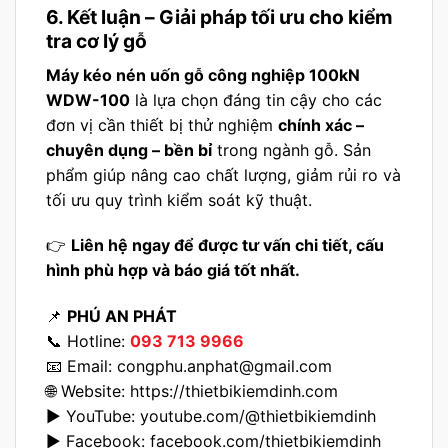
6. Kết luận – Giải pháp tối ưu cho kiểm
tra cơ lý gỗ
Máy kéo nén uốn gỗ công nghiệp 100kN
WDW-100
là lựa chọn đáng tin cậy cho các
đơn vị cần thiết bị thử nghiệm
chính xác –
chuyên dụng – bền bỉ
trong ngành gỗ. Sản
phẩm giúp nâng cao chất lượng, giảm rủi ro và
tối ưu quy trình kiểm soát kỹ thuật.
👉
Liên hệ ngay để được tư vấn chi tiết, cấu
hình phù hợp và báo giá tốt nhất.
📌
PHÚ AN PHÁT
📞 Hotline:
093 713 9966
📧 Email:
congphu.anphat@gmail.com
🌐 Website:
https://thietbikiemdinh.com
▶️ YouTube:
youtube.com/@thietbikiemdinh
▶️ Facebook:
facebook.com/thietbikiemdinh