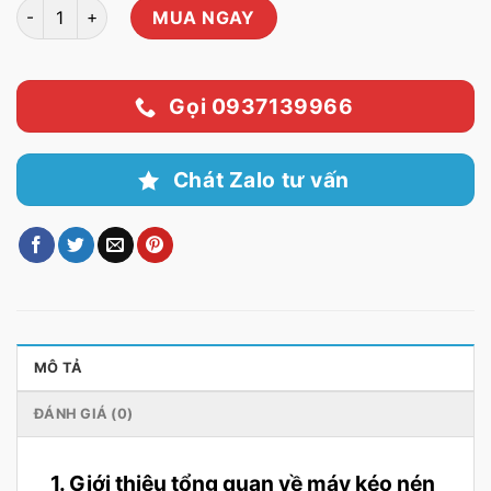
Máy kéo nén uốn gỗ công nghiệp 100kN WDW-100 số lượng
MUA NGAY
Gọi 0937139966
Chát Zalo tư vấn
MÔ TẢ
ĐÁNH GIÁ (0)
1. Giới thiệu tổng quan về máy kéo nén