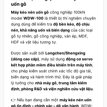
uốn gỗ
Máy kéo nén uốn gỗ
công nghiệp 100kN
model
WDW-100
là thiết bị thí nghiệm chuyên
dụng dùng để kiểm tra
độ bền kéo, độ chịu
nén, khả năng uốn và biến dạng
của các loại
gỗ tự nhiên, gỗ công nghiệp, ván ép, MDF,
HDF và vật liệu tương tự.
Được sản xuất bởi
Longchen/Shengxing
(dòng cao cấp)
, máy sử dụng
động cơ servo
kết hợp phần mềm điều khiển trên máy tính
,
cho phép kiểm soát chính xác tốc độ gia tải,
biến dạng và hành trình thử. Đây là giải pháp
lý tưởng cho
nhà máy gỗ, trung tâm kiểm
định, phòng R&D và viện nghiên cứu vật liệu
.
👉 Nếu bạn đang cần một
máy kéo nén uốn
gỗ ổn định – chính xác – dễ vận hành
, WDW-