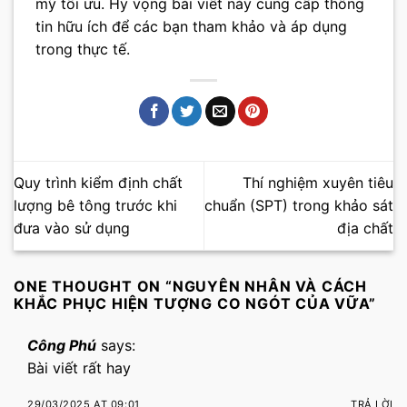
mỹ tối ưu. Hy vọng bài viết này cung cấp thông
tin hữu ích để các bạn tham khảo và áp dụng
trong thực tế.
Quy trình kiểm định chất
Thí nghiệm xuyên tiêu
lượng bê tông trước khi
chuẩn (SPT) trong khảo sát
đưa vào sử dụng
địa chất
ONE THOUGHT ON “
NGUYÊN NHÂN VÀ CÁCH
KHẮC PHỤC HIỆN TƯỢNG CO NGÓT CỦA VỮA
”
Công Phú
says:
Bài viết rất hay
29/03/2025 AT 09:01
TRẢ LỜI