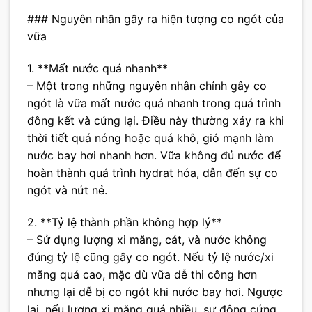
### Nguyên nhân gây ra hiện tượng co ngót của
vữa
1. **Mất nước quá nhanh**
– Một trong những nguyên nhân chính gây co
ngót là vữa mất nước quá nhanh trong quá trình
đông kết và cứng lại. Điều này thường xảy ra khi
thời tiết quá nóng hoặc quá khô, gió mạnh làm
nước bay hơi nhanh hơn. Vữa không đủ nước để
hoàn thành quá trình hydrat hóa, dẫn đến sự co
ngót và nứt nẻ.
2. **Tỷ lệ thành phần không hợp lý**
– Sử dụng lượng xi măng, cát, và nước không
đúng tỷ lệ cũng gây co ngót. Nếu tỷ lệ nước/xi
măng quá cao, mặc dù vữa dễ thi công hơn
nhưng lại dễ bị co ngót khi nước bay hơi. Ngược
lại, nếu lượng xi măng quá nhiều, sự đông cứng