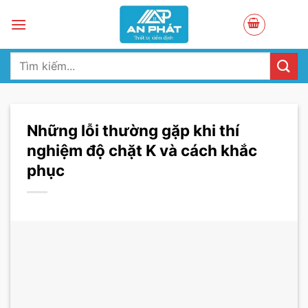
Skip
to
content
Tìm
kiếm:
Những lỗi thường gặp khi thí
nghiệm độ chặt K và cách khắc
phục