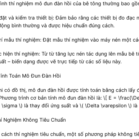
rình thí nghiệm mô đun đàn hồi của bê tông thường bao gồ
 đặt và kiểm tra thiết bị: Đảm bảo rằng các thiết bị đo đạ
động bình thường và được hiệu chuẩn đúng cách.
trí mẫu thí nghiệm: Đặt mẫu thí nghiệm vào máy nén một cá
 hiện thí nghiệm: Từ từ tăng lực nén tác dụng lên mẫu bê tô
ất – biến dạng được vẽ trực tiếp từ các số liệu này.
 Tính Toán Mô Đun Đàn Hồi
hi có đồ thị, mô đun đàn hồi được tính toán bằng cách lấy 
Phương trình cơ bản tính mô đun đàn hồi là: \[ E = \frac{\De
 \sigma \) là thay đổi ứng suất và \( \Delta \varepsilon \) l
hí Nghiệm Không Tiêu Chuẩn
 cách thí nghiệm tiêu chuẩn, một số phương pháp không ti