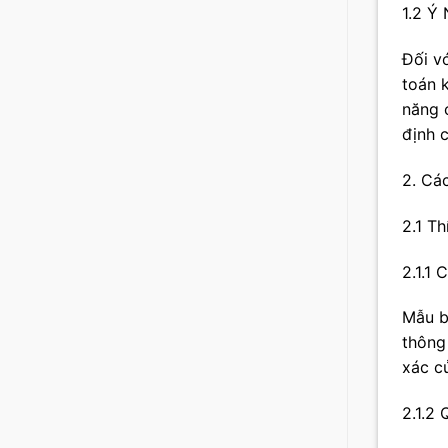
1.2 Ý
Đối v
toán 
năng 
định c
2. Cá
2.1 T
2.1.1
Mẫu b
thông
xác c
2.1.2