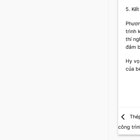
5. Kết
Phươn
trình
thí ng
đảm b
Hy vọ
của b
Thép
công trìn