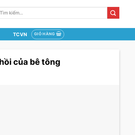
ìm
iếm:
TCVN
GIỎ HÀNG
hồi của bê tông