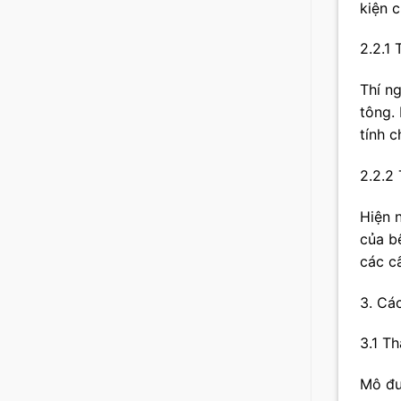
kiện 
2.2.1
Thí n
tông.
tính c
2.2.2
Hiện 
của b
các cấ
3. Cá
3.1 T
Mô đu