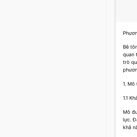
Phươn
Bê tô
quan 
trò qu
phươn
1. Mô
1.1 K
Mô đu
lực. Đ
khả nă