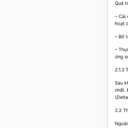
Quá t
– Cài
hoạt 
– Bố 
– Thực
ứng su
2.1.3
Sau k
nhất. 
\Delta
2.2 T
Ngoài