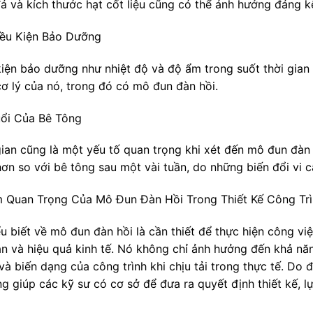
đá và kích thước hạt cốt liệu cũng có thể ảnh hưởng đáng 
iều Kiện Bảo Dưỡng
kiện bảo dưỡng như nhiệt độ và độ ẩm trong suốt thời gian
cơ lý của nó, trong đó có mô đun đàn hồi.
uổi Của Bê Tông
gian cũng là một yếu tố quan trọng khi xét đến mô đun đàn
hơn so với bê tông sau một vài tuần, do những biến đổi vi c
m Quan Trọng Của Mô Đun Đàn Hồi Trong Thiết Kế Công Tr
ểu biết về mô đun đàn hồi là cần thiết để thực hiện công v
àn và hiệu quả kinh tế. Nó không chỉ ảnh hưởng đến khả năn
à biến dạng của công trình khi chịu tải trong thực tế. Do 
ng giúp các kỹ sư có cơ sở để đưa ra quyết định thiết kế, 