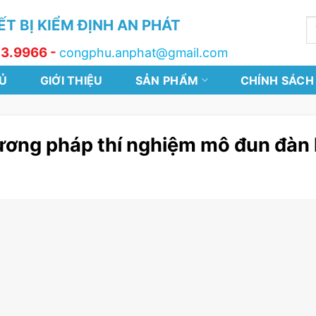
T BỊ KIỂM ĐỊNH AN PHÁT
T
k
13.9966 -
congphu.anphat@gmail.com
Ủ
GIỚI THIỆU
SẢN PHẨM
CHÍNH SÁCH
ơng pháp thí nghiệm mô đun đàn 