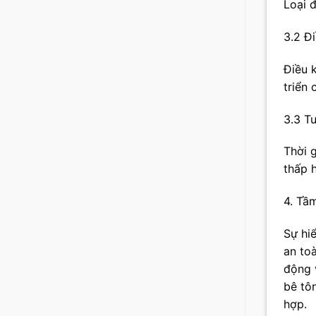
Loại 
3.2 Đ
Điều 
triển 
3.3 T
Thời 
thấp 
4. Tầ
Sự hi
an to
động v
bê tô
hợp.