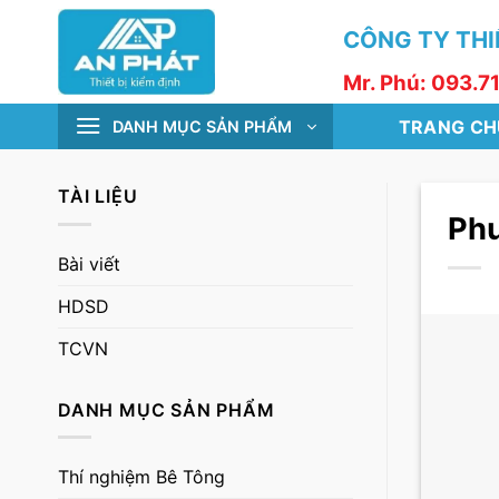
Skip
CÔNG TY THIẾ
to
content
Mr. Phú: 093.7
TRANG CH
DANH MỤC SẢN PHẨM
TÀI LIỆU
Phư
Bài viết
HDSD
TCVN
DANH MỤC SẢN PHẨM
Thí nghiệm Bê Tông