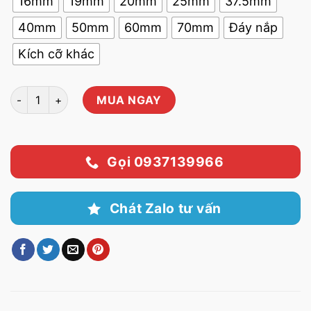
16mm
19mm
20mm
25mm
37.5mm
40mm
50mm
60mm
70mm
Đáy nắp
Kích cỡ khác
Sàng rây phòng thí nghiệm D300 chất lượng cao số lượng
MUA NGAY
Gọi 0937139966
Chát Zalo tư vấn