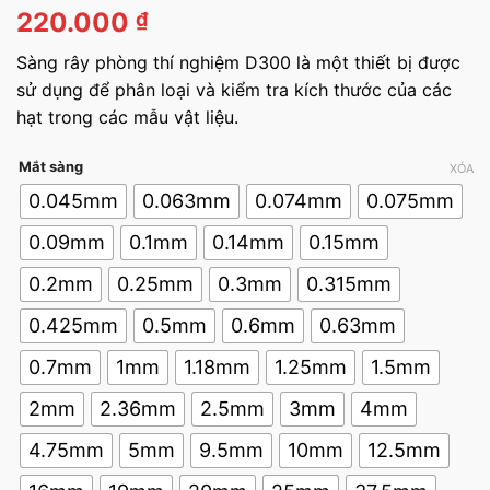
5.00
1
trên 5
220.000
₫
dựa trên
đánh giá
Sàng rây phòng thí nghiệm D300 là một thiết bị được
sử dụng để phân loại và kiểm tra kích thước của các
hạt trong các mẫu vật liệu.
Mắt sàng
XÓA
0.045mm
0.063mm
0.074mm
0.075mm
0.09mm
0.1mm
0.14mm
0.15mm
0.2mm
0.25mm
0.3mm
0.315mm
0.425mm
0.5mm
0.6mm
0.63mm
0.7mm
1mm
1.18mm
1.25mm
1.5mm
2mm
2.36mm
2.5mm
3mm
4mm
4.75mm
5mm
9.5mm
10mm
12.5mm