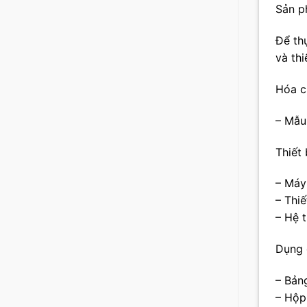
Sản p
Để th
và thi
Hóa c
– Mẫu
Thiết
– Máy
– Thiế
– Hệ 
Dụng 
– Bản
– Hộp