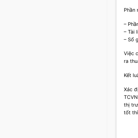
Phần 
– Phầ
– Tài
– Sổ 
Việc 
ra thu
Kết lu
Xác đ
TCVN 
thị tr
tốt th