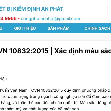
T BỊ KIỂM ĐỊNH AN PHÁT
T
k
13.9966 -
congphu.anphat@gmail.com
Ủ
GIỚI THIỆU
SẢN PHẨM
CHÍNH SÁCH
N 10832:2015 | Xác định màu sắ
hiệu
chuẩn Việt Nam TCVN 10832:2015 quy định phương pháp xá
i trò quan trọng trong ngành công nghiệp sơn để đảm bảo 
 hàng, và tuân thủ các tiêu chuẩn quốc tế. Màu sắc đồng n
ính thẩm mỹ và chất lượng của bề mặt sơn.