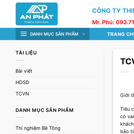
Skip
CÔNG TY THIẾ
to
content
Mr. Phú: 093.7
TRANG CH
DANH MỤC SẢN PHẨM
TÀI LIỆU
TCV
Bài viết
HDSD
TCVN
Giới t
Tiêu 
DANH MỤC SẢN PHẨM
có va
khách
Thí nghiệm Bê Tông
bảo t