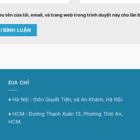
ưu tên của tôi, email, và trang web trong trình duyệt này cho lần b
ĐỊA CHỈ
♦︎ Hà Nội : thôn Quyết Tiến, xã An Khánh, Hà Nội.
♦︎ HCM : Đường Thạnh Xuân 13, Phường Thới An,
HCM.