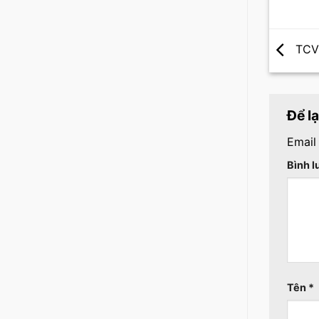
TCVN
Để l
Email
Bình 
Tên
*