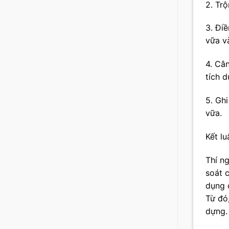
2. Tr
3. Đi
vữa và
4. Câ
tích d
5. Ghi
vữa.
Kết lu
Thí n
soát 
dụng c
Từ đó,
dựng.