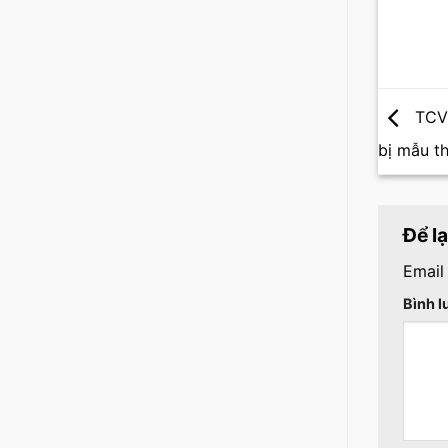
TCVN
bị mẫu t
Để l
Email
Bình 