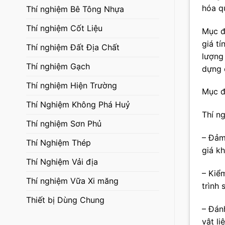
hóa qu
Thí nghiệm Bê Tông Nhựa
Thí nghiệm Cốt Liệu
Mục đ
giá t
Thí nghiệm Đất Địa Chất
lượng
Thí nghiệm Gạch
dựng 
Thí nghiệm Hiện Trường
Mục đ
Thí Nghiệm Không Phá Huỷ
Thí n
Thí nghiệm Sơn Phủ
– Đảm
Thí Nghiệm Thép
giá k
Thí Nghiệm Vải địa
– Kiểm
Thí nghiệm Vữa Xi măng
trình 
Thiết bị Dùng Chung
– Đánh
vật l