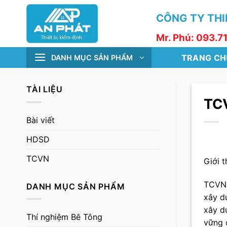
Skip
CÔNG TY THIẾ
to
content
Mr. Phú: 093.7
TRANG CH
DANH MỤC SẢN PHẨM
TÀI LIỆU
TCV
Bài viết
HDSD
TCVN
Giới 
TCVN 
DANH MỤC SẢN PHẨM
xây dự
xây d
Thí nghiệm Bê Tông
vững 