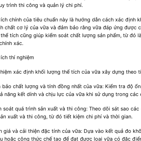
y trình thi công và quản lý chi phí.
ích chính của tiêu chuẩn này là hướng dẫn cách xác định k
ính chất cơ lý của vữa và đảm bảo rằng vữa đáp ứng được cá
 thể tích cũng giúp kiểm soát chất lượng sản phẩm, từ đó l
chính xác.
ích thí nghiệm
ghiệm xác định khối lượng thể tích của vữa xây dựng theo
 bảo chất lượng và tính đồng nhất của vữa: Kiểm tra độ ổn
hả năng kết dính và chịu lực của vữa khi sử dụng trong các 
 soát quá trình sản xuất và thi công: Theo dõi sát sao các
sản xuất và thi công, từ đó tiết kiệm chi phí và thời gian.
 giá và cải thiện đặc tính của vữa: Dựa vào kết quả đo khố
iệu hoặc công thức chế tạo để đạt được loại vữa có đặc đ