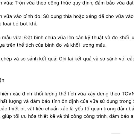
ộn vữa: Trộn vữa theo công thức quy định, đảm bảo vữa đạt
ền vữa vào bình đo: Sử dụng thìa hoặc xẻng để cho vữa vào
 loại bỏ bọt khí.
n mẫu vữa: Đặt bình chứa vữa lên cân kỹ thuật và đo khối l
ựa trên thể tích của bình đo và khối lượng mẫu.
 chép và so sánh kết quả: Ghi lại kết quả và so sánh với cá
ận
ghiệm xác định khối lượng thể tích vữa xây dựng theo TCV
chất lượng và đảm bảo tính ổn định của vữa sử dụng trong 
ác thiết bị, vật liệu chuẩn xác là yếu tố quan trọng đảm b
 giúp tối ưu hóa thiết kế và thi công công trình, đảm bảo 