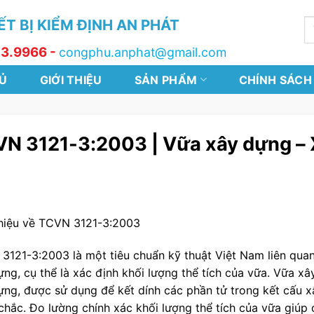
T BỊ KIỂM ĐỊNH AN PHÁT
T
k
13.9966 -
congphu.anphat@gmail.com
Ủ
GIỚI THIỆU
SẢN PHẨM
CHÍNH SÁCH
N 3121-3:2003 | Vữa xây dựng – X
thiệu về TCVN 3121-3:2003
3121-3:2003 là một tiêu chuẩn kỹ thuật Việt Nam liên quan 
ng, cụ thể là xác định khối lượng thể tích của vữa. Vữa xâ
ựng, được sử dụng để kết dính các phần tử trong kết cấu x
chắc. Đo lường chính xác khối lượng thể tích của vữa giúp 