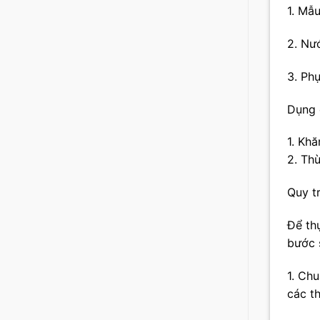
1. Mẫ
2. Nư
3. Phụ
Dụng 
1. Khă
2. Th
Quy tr
Để thự
bước 
1. Chu
các th