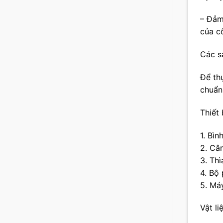
– Đảm
của c
Các s
Để th
chuẩn 
Thiết 
1. Bìn
2. Câ
3. Th
4. Bộ 
5. Má
Vật l