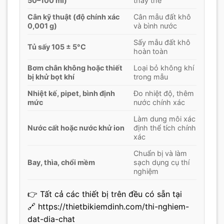
50–100 ml)
thay thế
Cân kỹ thuật (độ chính xác
Cân mẫu đất khô
0,001 g)
và bình nước
Sấy mẫu đất khô
Tủ sấy 105 ± 5°C
hoàn toàn
Bơm chân không hoặc thiết
Loại bỏ không khí
bị khử bọt khí
trong mẫu
Nhiệt kế, pipet, bình định
Đo nhiệt độ, thêm
mức
nước chính xác
Làm dung môi xác
Nước cất hoặc nước khử ion
định thể tích chính
xác
Chuẩn bị và làm
Bay, thìa, chổi mềm
sạch dụng cụ thí
nghiệm
👉 Tất cả các thiết bị trên đều có sẵn tại
🔗
https://thietbikiemdinh.com/thi-nghiem-
dat-dia-chat