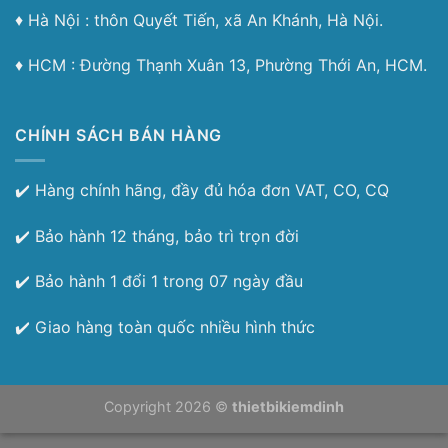
♦︎ Hà Nội : thôn Quyết Tiến, xã An Khánh, Hà Nội.
♦︎ HCM : Đường Thạnh Xuân 13, Phường Thới An, HCM.
CHÍNH SÁCH BÁN HÀNG
✔️ Hàng chính hãng, đầy đủ hóa đơn VAT, CO, CQ
✔️ Bảo hành 12 tháng, bảo trì trọn đời
✔️ Bảo hành 1 đổi 1 trong 07 ngày đầu
✔️ Giao hàng toàn quốc nhiều hình thức
Copyright 2026 ©
thietbikiemdinh