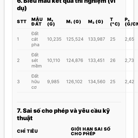
6. Biểu mẫu kết quả thí nghiệm (ví
dụ)
MẪU
Mₛ
T
Ρₛ
STT
M₁ (G)
M₂ (G)
ĐẤT
(G)
(°C)
(G/C
Đất
1
cát
10,235
125,524
133,987
25
2,65
pha
Đất
2
sét
10,110
124,876
133,451
26
2,73
mềm
Đất
3
hữu
9,985
126,102
134,560
25
2,42
cơ
7. Sai số cho phép và yêu cầu kỹ
thuật
GIỚI HẠN SAI SỐ
CHỈ TIÊU
CHO PHÉP