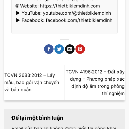
🌐 Website:
https://thietbikiemdinh.com
▶️ YouTube:
youtube.com/@thietbikiemdinh
▶️ Facebook:
facebook.com/thietbikiemdinh
TCVN 4196:2012 – Đất xây
TCVN 2683:2012 – Lấy
dựng – Phương pháp xác
mẫu, bao gói vận chuyển
định độ ẩm trong phòng
và bảo quản
thí nghiệm
Để lại một bình luận
Email của bạn sẽ không được hiển thị công khai.