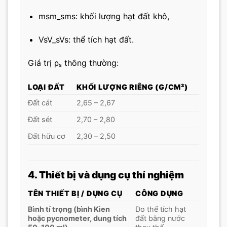
msm_s
m
s
: khối lượng hạt đất khô,
VsV_s
V
s
: thể tích hạt đất.
Giá trị ρₛ thông thường:
LOẠI ĐẤT
KHỐI LƯỢNG RIÊNG (G/CM³)
Đất cát
2,65 – 2,67
Đất sét
2,70 – 2,80
Đất hữu cơ
2,30 – 2,50
4. Thiết bị và dụng cụ thí nghiệm
TÊN THIẾT BỊ / DỤNG CỤ
CÔNG DỤNG
Bình tỉ trọng (bình Kien
Đo thể tích hạt
hoặc pycnometer, dung tích
đất bằng nước