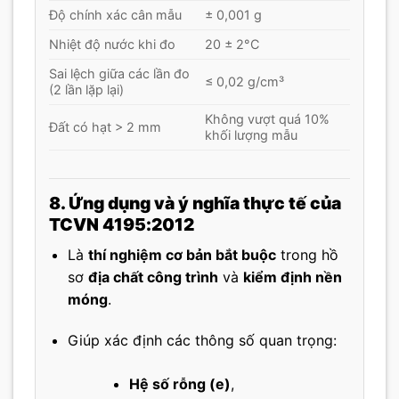
Độ chính xác cân mẫu
± 0,001 g
Nhiệt độ nước khi đo
20 ± 2°C
Sai lệch giữa các lần đo
≤ 0,02 g/cm³
(2 lần lặp lại)
Không vượt quá 10%
Đất có hạt > 2 mm
khối lượng mẫu
8. Ứng dụng và ý nghĩa thực tế của
TCVN 4195:2012
Là
thí nghiệm cơ bản bắt buộc
trong hồ
sơ
địa chất công trình
và
kiểm định nền
móng
.
Giúp xác định các thông số quan trọng:
Hệ số rỗng (e)
,