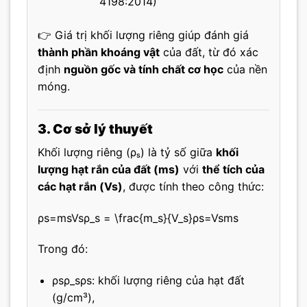
4198:2014)
👉 Giá trị khối lượng riêng giúp đánh giá
thành phần khoáng vật
của đất, từ đó xác
định
nguồn gốc và tính chất cơ học
của nền
móng.
3. Cơ sở lý thuyết
Khối lượng riêng (ρₛ) là tỷ số giữa
khối
lượng hạt rắn của đất (ms)
với
thể tích của
các hạt rắn (Vs)
, được tính theo công thức:
ρs=msVsρ_s = \frac{m_s}{V_s}
ρ
s
=
V
s
m
s
Trong đó:
ρsρ_s
ρ
s
: khối lượng riêng của hạt đất
(g/cm³),