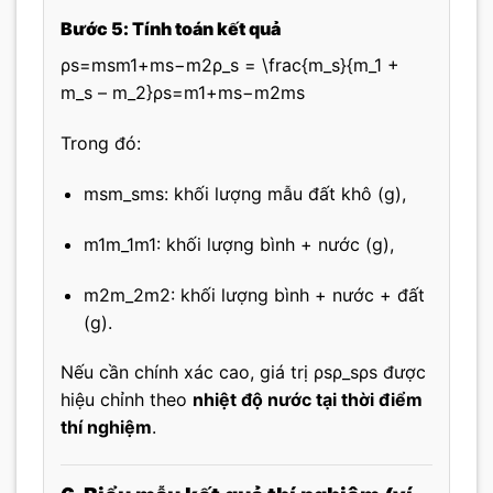
Bước 5: Tính toán kết quả
ρs=msm1+ms−m2ρ_s = \frac{m_s}{m_1 +
m_s – m_2}
ρ
s
=
m
1
+
m
s
−
m
2
m
s
Trong đó:
msm_s
m
s
: khối lượng mẫu đất khô (g),
m1m_1
m
1
: khối lượng bình + nước (g),
m2m_2
m
2
: khối lượng bình + nước + đất
(g).
Nếu cần chính xác cao, giá trị
ρsρ_s
ρ
s
được
hiệu chỉnh theo
nhiệt độ nước tại thời điểm
thí nghiệm
.