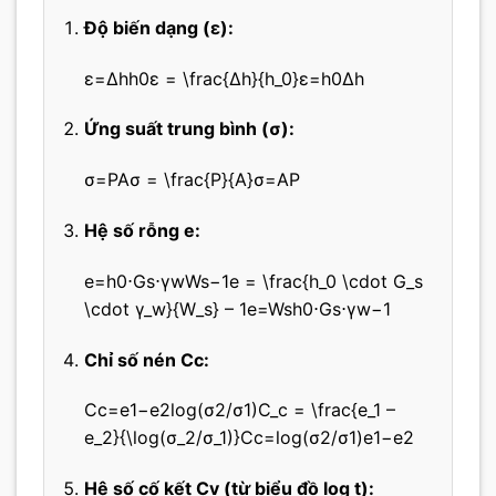
Độ biến dạng (ε):
ε=Δhh0ε = \frac{Δh}{h_0}
ε
=
h
0
Δ
h
Ứng suất trung bình (σ):
σ=PAσ = \frac{P}{A}
σ
=
A
P
Hệ số rỗng e:
e=h0⋅Gs⋅γwWs−1e = \frac{h_0 \cdot G_s
\cdot γ_w}{W_s} – 1
e
=
W
s
h
0
⋅
G
s
⋅
γ
w
−
1
Chỉ số nén Cc:
Cc=e1−e2log⁡(σ2/σ1)C_c = \frac{e_1 –
e_2}{\log(σ_2/σ_1)}
C
c
=
log
(
σ
2
/
σ
1
)
e
1
−
e
2
Hệ số cố kết Cv (từ biểu đồ log t):