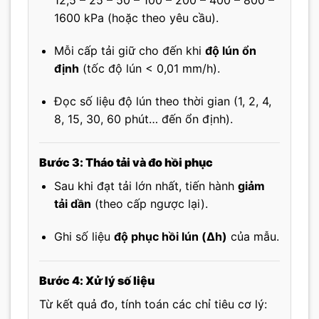
12,5 – 25 – 50 – 100 – 200 – 400 – 800 –
1600 kPa (hoặc theo yêu cầu).
Mỗi cấp tải giữ cho đến khi
độ lún ổn
định
(tốc độ lún < 0,01 mm/h).
Đọc số liệu độ lún theo thời gian (1, 2, 4,
8, 15, 30, 60 phút… đến ổn định).
Bước 3: Tháo tải và đo hồi phục
Sau khi đạt tải lớn nhất, tiến hành
giảm
tải dần
(theo cấp ngược lại).
Ghi số liệu
độ phục hồi lún (Δh)
của mẫu.
Bước 4: Xử lý số liệu
Từ kết quả đo, tính toán các chỉ tiêu cơ lý: