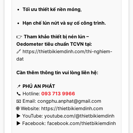
Tối ưu thiết kế nền móng
,
Hạn chế lún nứt và sự cố công trình.
👉
Tham khảo thiết bị nén lún –
Oedometer tiêu chuẩn TCVN tại:
🔗
https://thietbikiemdinh.com/thi-nghiem-
dat
Cần thêm thông tin vui lòng liên hệ:
📌
PHÚ AN PHÁT
📞 Hotline:
093 713 9966
📧 Email:
congphu.anphat@gmail.com
🌐 Website:
https://thietbikiemdinh.com
▶️ YouTube:
youtube.com/@thietbikiemdinh
▶️ Facebook:
facebook.com/thietbikiemdinh