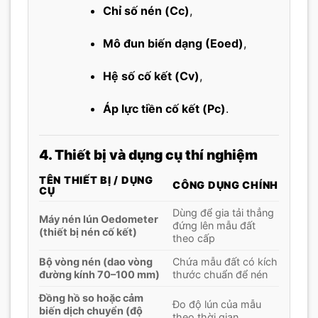
Chỉ số nén (Cc)
,
Mô đun biến dạng (Eoed)
,
Hệ số cố kết (Cv)
,
Áp lực tiền cố kết (Pc)
.
4. Thiết bị và dụng cụ thí nghiệm
TÊN THIẾT BỊ / DỤNG
CÔNG DỤNG CHÍNH
CỤ
Dùng để gia tải thẳng
Máy nén lún Oedometer
đứng lên mẫu đất
(thiết bị nén cố kết)
theo cấp
Bộ vòng nén (dao vòng
Chứa mẫu đất có kích
đường kính 70–100 mm)
thước chuẩn để nén
Đồng hồ so hoặc cảm
Đo độ lún của mẫu
biến dịch chuyển (độ
theo thời gian