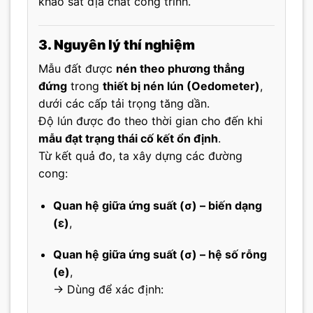
khảo sát địa chất công trình.
3. Nguyên lý thí nghiệm
Mẫu đất được
nén theo phương thẳng
đứng
trong
thiết bị nén lún (Oedometer)
,
dưới các cấp tải trọng tăng dần.
Độ lún được đo theo thời gian cho đến khi
mẫu đạt trạng thái cố kết ổn định
.
Từ kết quả đo, ta xây dựng các đường
cong:
Quan hệ giữa ứng suất (σ) – biến dạng
(ε)
,
Quan hệ giữa ứng suất (σ) – hệ số rỗng
(e)
,
→ Dùng để xác định: