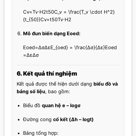
Cv=Tv⋅H2t50C_v = \frac{T_v \cdot H^2}
{t_{50}}
C
v
=
t
50
T
v
⋅
H
2
Mô đun biến dạng Eoed:
Eoed=ΔσΔεE_{oed} = \frac{Δσ}{Δε}
E
oe
d
=
Δ
ε
Δ
σ
6. Kết quả thí nghiệm
Kết quả được thể hiện dưới dạng
biểu đồ và
bảng số liệu
, bao gồm:
Biểu đồ
quan hệ e – logσ
Đường cong
cố kết (Δh – logt)
Bảng tổng hợp: