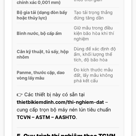
chính xác 0,001 mm)
Bộ gia tải (dạng đòn bẩy
Tạo tải trọng thẳng
hoặc thủy lực)
đứng tăng dần
Giữ mẫu trong điều
Bình nước, bộ cấp ẩm
kiện bão hòa khi thí
nghiệm
Dùng để xác định độ
Cân kỹ thuật, tủ sấy, hộp
ẩm, khối lượng thể
nhôm
tích, độ bão hòa
Đo kích thước mẫu
Panme, thước cặp, dao
đất, lấy mẫu không
vòng lấy mẫu
phá kết cấu
👉 Các thiết bị này có sẵn tại
thietbikiemdinh.com/thi-nghiem-dat
–
cung cấp trọn bộ máy nén lún tiêu chuẩn
TCVN – ASTM – AASHTO
.