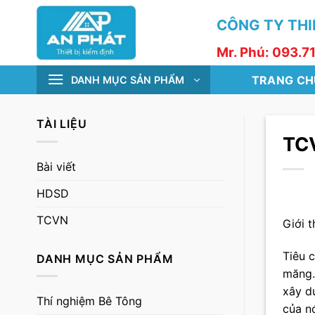
Skip
CÔNG TY THIẾ
to
content
Mr. Phú: 093.7
TRANG CH
DANH MỤC SẢN PHẨM
TÀI LIỆU
TCV
Bài viết
HDSD
TCVN
Giới t
Tiêu 
DANH MỤC SẢN PHẨM
măng.
xây d
Thí nghiệm Bê Tông
của n