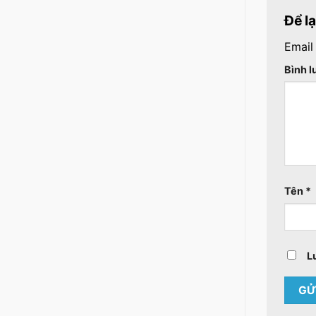
Để l
Email
Bình 
Tên
*
L