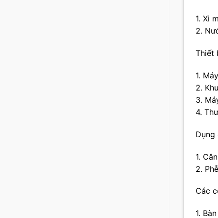
1. Xi
2. Nư
Thiết 
1. Má
2. Kh
3. Má
4. Th
Dụng 
1. Câ
2. Ph
Các c
1. Bà