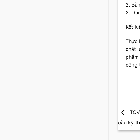
2. Bà
3. Dụ
Kết lu
Thực 
chất 
phẩm v
công t
TCVN
cầu kỹ t