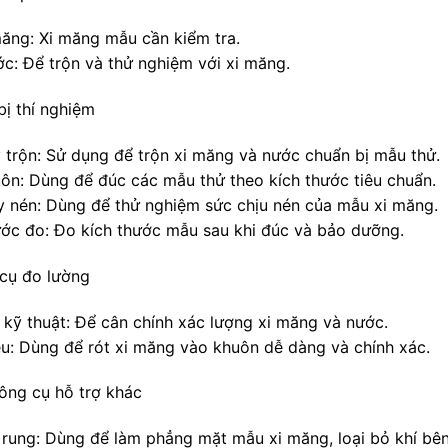
 măng: Xi măng mẫu cần kiểm tra.
ớc: Để trộn và thử nghiệm với xi măng.
bị thí nghiệm
y trộn: Sử dụng để trộn xi măng và nước chuẩn bị mẫu thử.
uôn: Dùng để đúc các mẫu thử theo kích thước tiêu chuẩn.
y nén: Dùng để thử nghiệm sức chịu nén của mẫu xi măng.
ước đo: Đo kích thước mẫu sau khi đúc và bảo dưỡng.
cụ đo lường
n kỹ thuật: Để cân chính xác lượng xi măng và nước.
ễu: Dùng để rót xi măng vào khuôn dễ dàng và chính xác.
ông cụ hỗ trợ khác
n rung: Dùng để làm phẳng mặt mẫu xi măng, loại bỏ khí bên