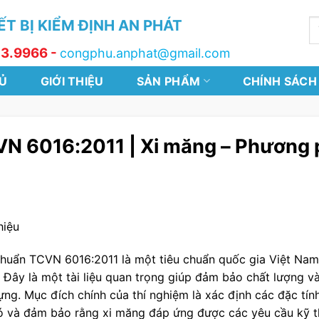
T BỊ KIỂM ĐỊNH AN PHÁT
T
k
13.9966 -
congphu.anphat@gmail.com
Ủ
GIỚI THIỆU
SẢN PHẨM
CHÍNH SÁCH
N 6016:2011 | Xi măng – Phương p
hiệu
chuẩn TCVN 6016:2011 là một tiêu chuẩn quốc gia Việt Nam
 Đây là một tài liệu quan trọng giúp đảm bảo chất lượng và
ựng. Mục đích chính của thí nghiệm là xác định các đặc tín
ó và đảm bảo rằng xi măng đáp ứng được các yêu cầu kỹ thu