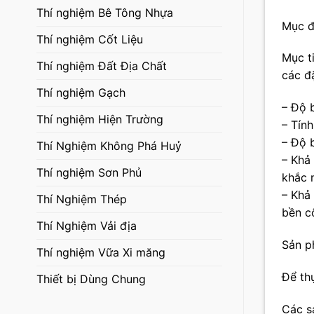
Thí nghiệm Bê Tông Nhựa
Mục đ
Thí nghiệm Cốt Liệu
Mục t
Thí nghiệm Đất Địa Chất
các đ
Thí nghiệm Gạch
– Độ 
Thí nghiệm Hiện Trường
– Tín
– Độ 
Thí Nghiệm Không Phá Huỷ
– Khả 
Thí nghiệm Sơn Phủ
khắc n
– Khả
Thí Nghiệm Thép
bền cô
Thí Nghiệm Vải địa
Sản p
Thí nghiệm Vữa Xi măng
Để th
Thiết bị Dùng Chung
Các s