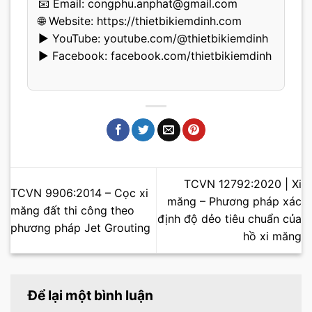
📧 Email:
congphu.anphat@gmail.com
🌐 Website:
https://thietbikiemdinh.com
▶️ YouTube:
youtube.com/@thietbikiemdinh
▶️ Facebook:
facebook.com/thietbikiemdinh
TCVN 12792:2020 | Xi
TCVN 9906:2014 – Cọc xi
măng – Phương pháp xác
măng đất thi công theo
định độ dẻo tiêu chuẩn của
phương pháp Jet Grouting
hồ xi măng
Để lại một bình luận