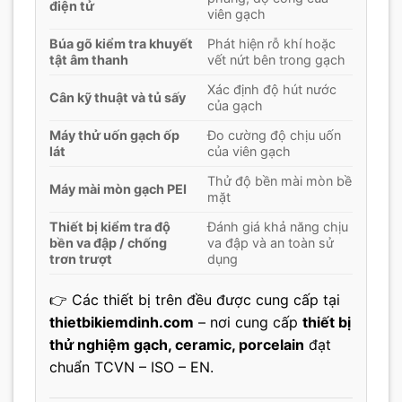
điện tử
viên gạch
Búa gõ kiểm tra khuyết
Phát hiện rỗ khí hoặc
tật âm thanh
vết nứt bên trong gạch
Xác định độ hút nước
Cân kỹ thuật và tủ sấy
của gạch
Máy thử uốn gạch ốp
Đo cường độ chịu uốn
lát
của viên gạch
Thử độ bền mài mòn bề
Máy mài mòn gạch PEI
mặt
Thiết bị kiểm tra độ
Đánh giá khả năng chịu
bền va đập / chống
va đập và an toàn sử
trơn trượt
dụng
👉 Các thiết bị trên đều được cung cấp tại
thietbikiemdinh.com
– nơi cung cấp
thiết bị
thử nghiệm gạch, ceramic, porcelain
đạt
chuẩn TCVN – ISO – EN.