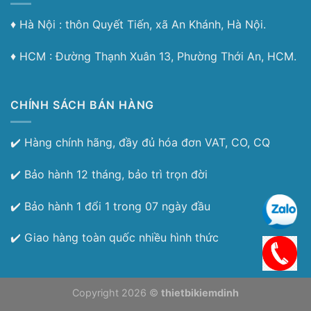
♦︎ Hà Nội : thôn Quyết Tiến, xã An Khánh, Hà Nội.
♦︎ HCM : Đường Thạnh Xuân 13, Phường Thới An, HCM.
CHÍNH SÁCH BÁN HÀNG
✔️ Hàng chính hãng, đầy đủ hóa đơn VAT, CO, CQ
✔️ Bảo hành 12 tháng, bảo trì trọn đời
✔️ Bảo hành 1 đổi 1 trong 07 ngày đầu
✔️ Giao hàng toàn quốc nhiều hình thức
Copyright 2026 ©
thietbikiemdinh