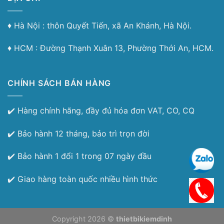
♦︎ Hà Nội : thôn Quyết Tiến, xã An Khánh, Hà Nội.
♦︎ HCM : Đường Thạnh Xuân 13, Phường Thới An, HCM.
CHÍNH SÁCH BÁN HÀNG
✔️ Hàng chính hãng, đầy đủ hóa đơn VAT, CO, CQ
✔️ Bảo hành 12 tháng, bảo trì trọn đời
✔️ Bảo hành 1 đổi 1 trong 07 ngày đầu
✔️ Giao hàng toàn quốc nhiều hình thức
Copyright 2026 ©
thietbikiemdinh