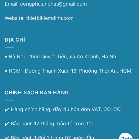
Email: congphu.anphat@gmail.com
Website: thietbikiemdinh.com
ĐỊA CHỈ
♦︎ Hà Nội : thôn Quyết Tiến, xã An Khánh, Hà Nội.
♦︎ HCM : Đường Thạnh Xuân 13, Phường Thới An, HCM.
CHÍNH SÁCH BÁN HÀNG
✔️ Hàng chính hãng, đầy đủ hóa đơn VAT, CO, CQ
✔️ Bảo hành 12 tháng, bảo trì trọn đời
✔️ Bảo hành 1 đổi 1 trong 07 ngày đầu