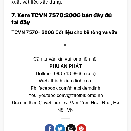
xuất vật liệu xây dựng.
7. Xem TCVN 7570:2006 bản đầy đủ
tại đây
TCVN 7570- 2006 Cốt liệu cho bê tông và vữa
——————————-//——————————–
Cần tư vấn xin vui lòng liên hệ:
PHÚ AN PHÁT
Hotline : 093 713 9966 (zalo)
Web:
thietbikiemdinh.com
Fb:
facebook.com/thietbikiemdinh
You:
youtube.com/@thietbikiemdinh
Địa chỉ: thôn Quyết Tiến, xã Vân Côn, Hoài Đức, Hà
Nội, VN