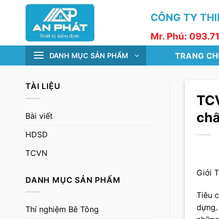
Skip
CÔNG TY THIẾ
to
content
Mr. Phú: 093.7
TRANG CH
DANH MỤC SẢN PHẨM
TÀI LIỆU
TCV
chấ
Bài viết
HDSD
TCVN
Giới 
DANH MỤC SẢN PHẨM
Tiêu 
dựng. 
Thí nghiệm Bê Tông