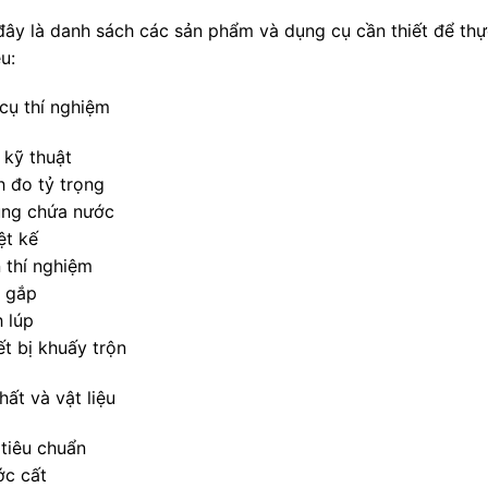
đây là danh sách các sản phẩm và dụng cụ cần thiết để thực
ệu:
cụ thí nghiệm
 kỹ thuật
h đo tỷ trọng
ùng chứa nước
ệt kế
n thí nghiệm
p gắp
h lúp
ết bị khuấy trộn
ất và vật liệu
 tiêu chuẩn
ớc cất