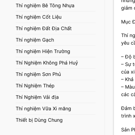
những
Thí nghiệm Bê Tông Nhựa
giảm 
Thí nghiệm Cốt Liệu
Mục Đ
Thí nghiệm Đất Địa Chất
Thí n
Thí nghiệm Gạch
yêu c
Thí nghiệm Hiện Trường
– Độ 
Thí Nghiệm Không Phá Huỷ
– Sự 
của x
Thí nghiệm Sơn Phủ
– Khả
Thí Nghiệm Thép
– Màu
các c
Thí Nghiệm Vải địa
Đảm b
Thí nghiệm Vữa Xi măng
trình 
Thiết bị Dùng Chung
Sản P