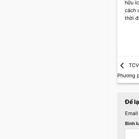
hữu í
cách 
thời 
TCVN
Phương p
Để l
Email
Bình 