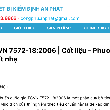
T BỊ KIỂM ĐỊNH AN PHÁT
T
k
13.9966 -
congphu.anphat@gmail.com
Ủ
GIỚI THIỆU
SẢN PHẨM
CHÍNH SÁCH
N 7572-18:2006 | Cốt liệu – Phươ
t nhẹ
Thiệu
chuẩn quốc gia TCVN 7572-18:2006 là một phần của bộ tiêu
Mục đích của thí nghiệm theo tiêu chuẩn này là để xác định