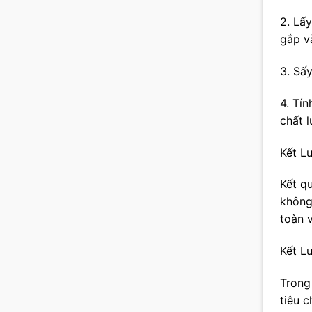
2. Lấ
gắp và
3. Sấy
4. Tín
chất l
Kết L
Kết q
không
toàn 
Kết L
Trong
tiêu 