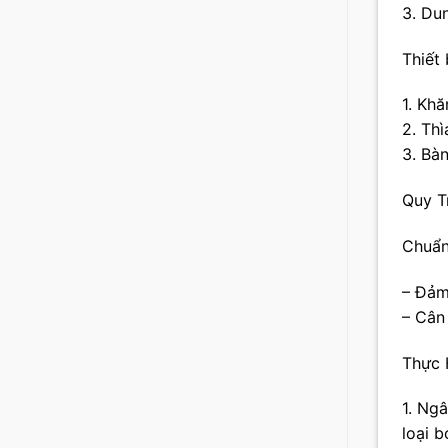
3. Du
Thiết 
1. Khă
2. Thì
3. Bà
Quy T
Chuẩn
– Đảm
– Cân
Thực 
1. Ng
loại b