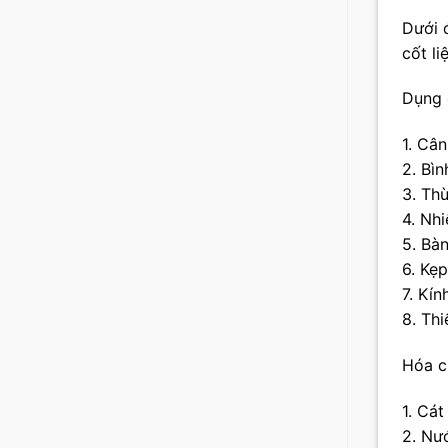
Dưới 
cốt li
Dụng 
1. Cân
2. Bìn
3. Th
4. Nhi
5. Bà
6. Kẹ
7. Kín
8. Thi
Hóa ch
1. Cát
2. Nư