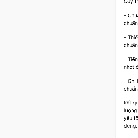
Quy t
– Chu
chuẩn
– Thiế
chuẩn
– Tiế
nhớt đ
– Ghi 
chuẩn
Kết q
lượng
yếu t
dựng.