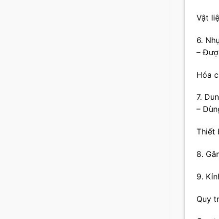
Vật l
6. Nh
– Đượ
Hóa c
7. Dun
– Dùn
Thiết 
8. Gă
9. Kí
Quy tr