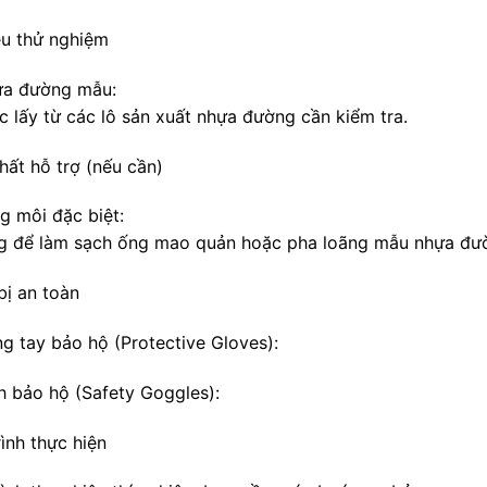
iệu thử nghiệm
ựa đường mẫu:
c lấy từ các lô sản xuất nhựa đường cần kiểm tra.
hất hỗ trợ (nếu cần)
g môi đặc biệt:
g để làm sạch ống mao quản hoặc pha loãng mẫu nhựa đườ
bị an toàn
ng tay bảo hộ (Protective Gloves):
nh bảo hộ (Safety Goggles):
ình thực hiện