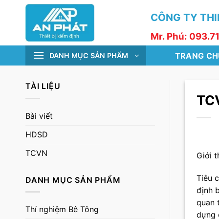
Skip
CÔNG TY THIẾ
to
content
Mr. Phú: 093.7
TRANG CH
DANH MỤC SẢN PHẨM
TÀI LIỆU
TCV
Bài viết
HDSD
TCVN
Giới 
Tiêu 
DANH MỤC SẢN PHẨM
định 
quan 
Thí nghiệm Bê Tông
dựng 