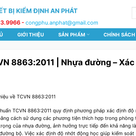
T BỊ KIỂM ĐỊNH AN PHÁT
T
k
13.9966 -
congphu.anphat@gmail.com
Ủ
GIỚI THIỆU
SẢN PHẨM
CHÍNH SÁCH
N 8863:2011 | Nhựa đường – Xác 
thiệu về TCVN 8863:2011
chuẩn TCVN 8863:2011 quy định phương pháp xác định độ 
bằng cách sử dụng các phương tiện thích hợp trong phòng t
trọng của nhựa đường, ảnh hưởng trực tiếp đến khả năng là
đường bộ. Việc xác định độ nhớt động học giúp kiểm soát