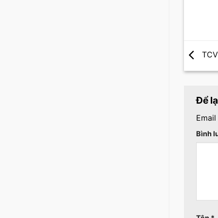
TCVN
Để l
Email
Bình 
Tên
*