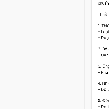
chuẩn
Thiết
1. Thi
– Loại
– Đượ
2. Bể
– Giữ
3. Ốn
– Phù
4. Nh
– Độ 
5. Đồ
– Đo t