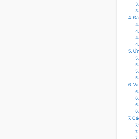
Đá
Ứn
Va
Các