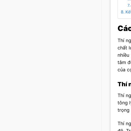
Kế
Các
Thí n
chất 
nhiều
tâm đ
của cọ
Thí 
Thí n
tông 
trọng
Thí n
độ. T