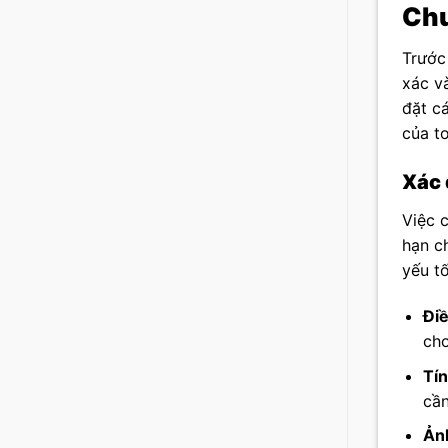
Chu
Trước
xác và
đặt c
của to
Xác 
Việc c
hạn c
yếu tố
Điề
cho
Tín
cần
Ản