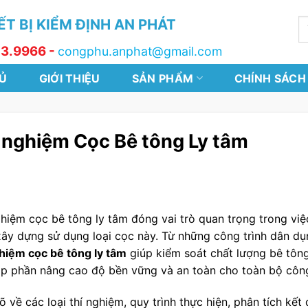
T BỊ KIỂM ĐỊNH AN PHÁT
T
k
13.9966 -
congphu.anphat@gmail.com
Ủ
GIỚI THIỆU
SẢN PHẨM
CHÍNH SÁCH
 nghiệm Cọc Bê tông Ly tâm
ghiệm cọc bê tông ly tâm đóng vai trò quan trọng trong vi
 xây dựng sử dụng loại cọc này. Từ những công trình dân d
ghiệm cọc bê tông ly tâm
giúp kiểm soát chất lượng bê tông,
óp phần nâng cao độ bền vững và an toàn cho toàn bộ công
õ về các loại thí nghiệm, quy trình thực hiện, phân tích kế