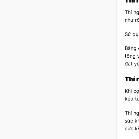
Thí 
Thí n
như r
Sử dụ
Bằng 
tông 
đạt y
Thí 
Khi c
kéo t
Thí n
sức k
cực k