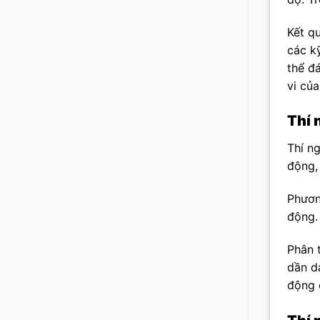
Kết qu
các k
thể đ
vi của
Thí 
Thí n
động,
Phươn
động.
Phân 
dần d
động c