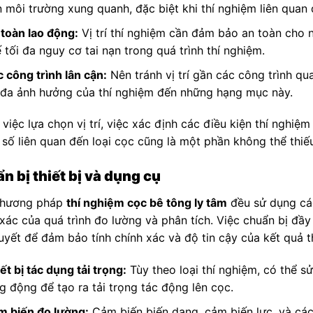
 môi trường xung quanh, đặc biệt khi thí nghiệm liên quan
toàn lao động:
Vị trí thí nghiệm cần đảm bảo an toàn cho 
 tối đa nguy cơ tai nạn trong quá trình thí nghiệm.
 công trình lân cận:
Nên tránh vị trí gần các công trình q
 đa ảnh hưởng của thí nghiệm đến những hạng mục này.
việc lựa chọn vị trí, việc xác định các điều kiện thí nghiệ
 số liên quan đến loại cọc cũng là một phần không thể thiế
n bị thiết bị và dụng cụ
phương pháp
thí nghiệm cọc bê tông ly tâm
đều sử dụng các
xác của quá trình đo lường và phân tích. Việc chuẩn bị đầy 
quyết để đảm bảo tính chính xác và độ tin cậy của kết quả t
ết bị tác dụng tải trọng:
Tùy theo loại thí nghiệm, có thể sử
g động để tạo ra tải trọng tác động lên cọc.
m biến đo lường:
Cảm biến biến dạng, cảm biến lực, và cá