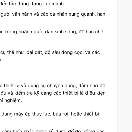
 đến tác động động lực mạnh.
người vận hành và các cá nhân xung quanh, hạn
uan trọng hoặc người dân sinh sống, để hạn chế
m cụ thể như loại đất, độ sâu đóng cọc, và các
u.
 thiết bị và dụng cụ chuyên dụng, đảm bảo độ
đủ và kiểm tra kỹ càng các thiết bị là điều kiện
hí nghiệm.
 dụng máy ép thủy lực, búa rơi, hoặc thiết bị
c cảm biến khác được sử dụng để đo lường các