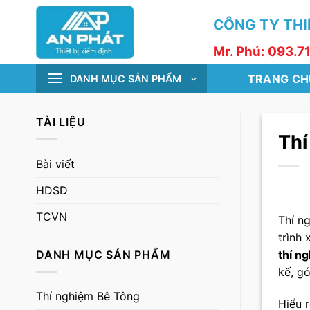
Skip
CÔNG TY THIẾ
to
content
Mr. Phú: 093.7
TRANG CH
DANH MỤC SẢN PHẨM
TÀI LIỆU
Thí
Bài viết
HDSD
TCVN
Thí n
trình
DANH MỤC SẢN PHẨM
thí n
kế, g
Thí nghiệm Bê Tông
Hiểu r