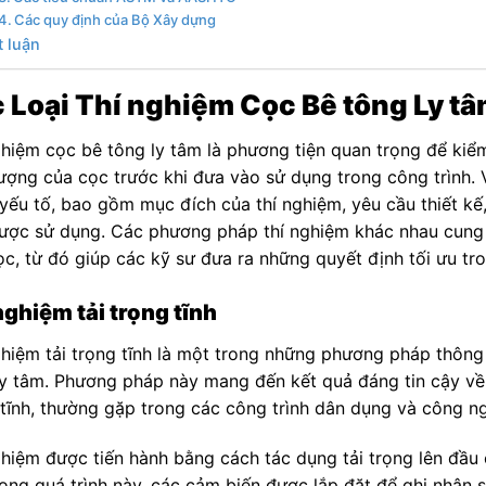
Các quy định của Bộ Xây dựng
t luận
 Loại Thí nghiệm Cọc Bê tông Ly 
ghiệm cọc bê tông ly tâm là phương tiện quan trọng để kiểm
lượng của cọc trước khi đưa vào sử dụng trong công trình. 
 yếu tố, bao gồm mục đích của thí nghiệm, yêu cầu thiết kế,
ược sử dụng. Các phương pháp thí nghiệm khác nhau cung c
c, từ đó giúp các kỹ sư đưa ra những quyết định tối ưu tron
nghiệm tải trọng tĩnh
ghiệm tải trọng tĩnh là một trong những phương pháp thông
ly tâm. Phương pháp này mang đến kết quả đáng tin cậy về k
 tĩnh, thường gặp trong các công trình dân dụng và công ng
ghiệm được tiến hành bằng cách tác dụng tải trọng lên đầu
rong quá trình này, các cảm biến được lắp đặt để ghi nhận 