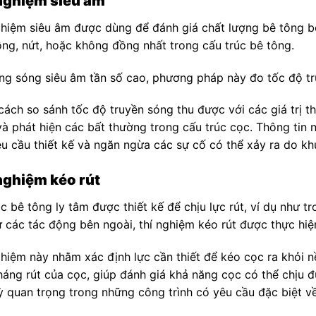
nghiệm siêu âm
ghiệm siêu âm được dùng để đánh giá chất lượng bê tông bê
ỗng, nứt, hoặc không đồng nhất trong cấu trúc bê tông.
ng sóng siêu âm tần số cao, phương pháp này đo tốc độ tr
cách so sánh tốc độ truyền sóng thu được với các giá trị t
và phát hiện các bất thường trong cấu trúc cọc. Thông tin
êu cầu thiết kế và ngăn ngừa các sự cố có thể xảy ra do kh
nghiệm kéo rút
ọc bê tông ly tâm được thiết kế để chịu lực rút, ví dụ như 
ừ các tác động bên ngoài, thí nghiệm kéo rút được thực hiệ
ghiệm này nhằm xác định lực cần thiết để kéo cọc ra khỏi n
háng rút của cọc, giúp đánh giá khả năng cọc có thể chịu đ
ỳ quan trọng trong những công trình có yêu cầu đặc biệt v