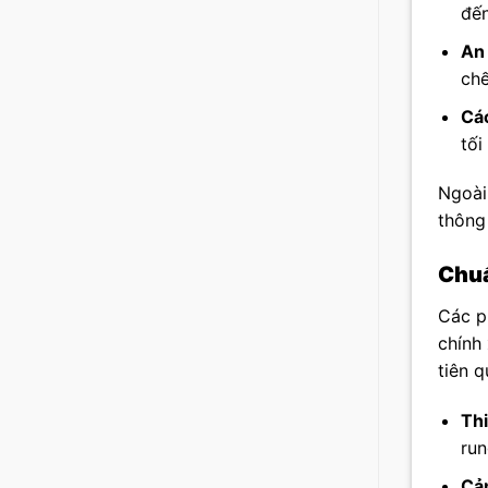
đến
An 
chế
Các
tối
Ngoài 
thông
Chuẩ
Các 
chính 
tiên 
Thi
run
Cả