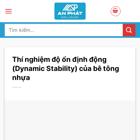
Skip
to
content
Tìm
kiếm:
Thí nghiệm độ ổn định động
(Dynamic Stability) của bê tông
nhựa