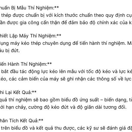
Chuẩn Bị Mẫu Thí Nghiệm:**
 thép được chuẩn bị với kích thước chuẩn theo quy định cụ 
ần được gia công cẩn thận để đảm bảo độ chính xác của kế
Thiết Lập Máy Thí Nghiệm:**
dụng máy kéo thép chuyên dụng để tiến hành thí nghiệm. Má
u bị đứt.
Tiến Hành Thí Nghiệm:**
 bắt đầu tác động lực kéo lên mẫu với tốc độ kéo và lực k
 kéo, các cảm biến của máy sẽ ghi nhận các thông số về lực
hi Lại Kết Quả:**
 quả thí nghiệm sẽ bao gồm biểu đồ ứng suất – biến dạng, 
iới hạn chảy, cường độ kéo đứt và độ giãn dài tương đối.
Phân Tích Kết Quả:**
 trên biểu đồ và kết quả thu được, các kỹ sư sẽ đánh giá đ