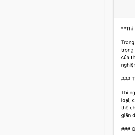
**Thí
Trong
trọng
của th
nghiệ
### T
Thí n
loại, 
thể c
giãn 
### Q