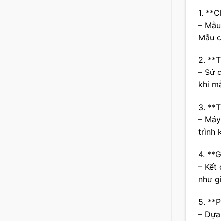
1. **
– Mẫu
Mẫu c
2. **
– Sử 
khi mẫ
3. **
– Máy
trình
4. **G
– Kết
như g
5. **
– Dựa