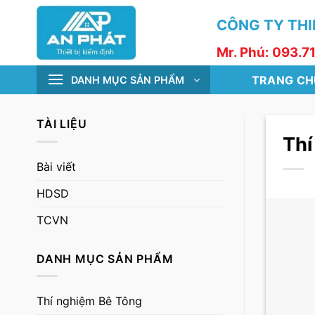
Skip
CÔNG TY THIẾ
to
content
Mr. Phú: 093.7
TRANG CH
DANH MỤC SẢN PHẨM
TÀI LIỆU
Thí
Bài viết
HDSD
TCVN
DANH MỤC SẢN PHẨM
Thí nghiệm Bê Tông