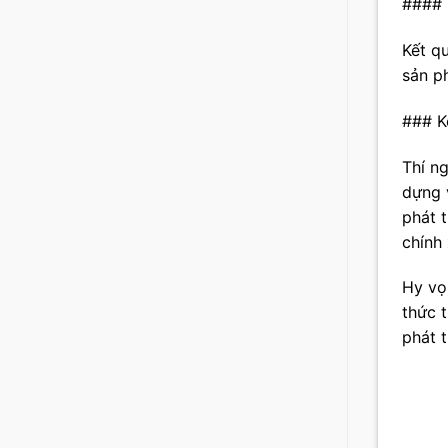
#### 
Kết qu
sản p
### K
Thí n
dựng 
phát t
chính
Hy vọ
thức 
phát 