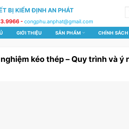
T BỊ KIỂM ĐỊNH AN PHÁT
T
k
13.9966 -
congphu.anphat@gmail.com
Ủ
GIỚI THIỆU
SẢN PHẨM
CHÍNH SÁCH
 nghiệm kéo thép – Quy trình và ý 