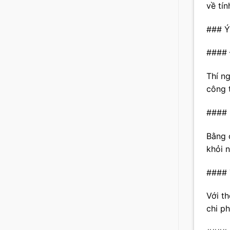
về tín
### Ý
#### 
Thí n
công 
#### 
Bằng c
khỏi n
#### 
Với th
chi ph