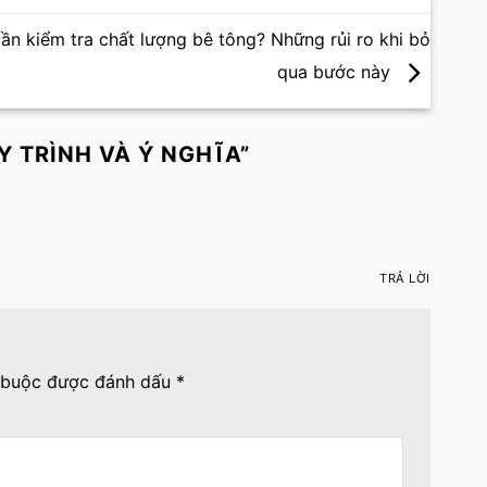
cần kiểm tra chất lượng bê tông? Những rủi ro khi bỏ
qua bước này
Y TRÌNH VÀ Ý NGHĨA
”
TRẢ LỜI
 buộc được đánh dấu
*