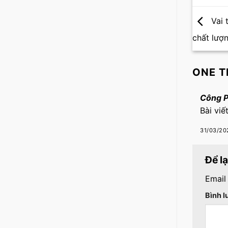
Vai 
chất lượn
ONE T
Công 
Bài viế
31/03/20
Để l
Email
Bình 