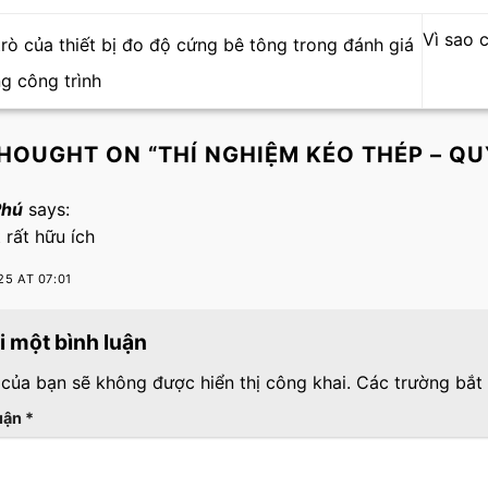
Vì sao 
trò của thiết bị đo độ cứng bê tông trong đánh giá
g công trình
HOUGHT ON “
THÍ NGHIỆM KÉO THÉP – QU
Phú
says:
t rất hữu ích
25 AT 07:01
ại một bình luận
 của bạn sẽ không được hiển thị công khai.
Các trường bắt
luận
*