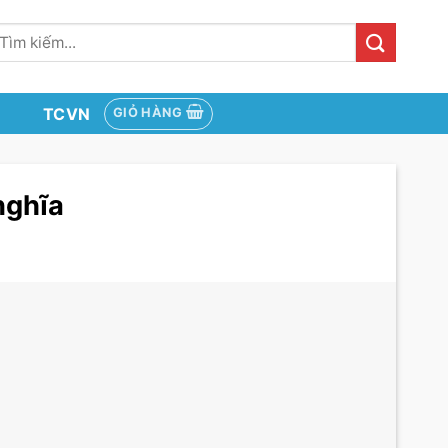
ìm
iếm:
TCVN
GIỎ HÀNG
nghĩa