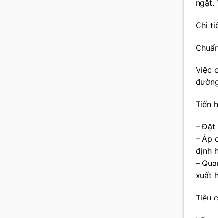
ngặt.
Chi ti
Chuẩn
Việc 
đường 
Tiến 
– Đặt 
– Áp 
định 
– Quan
xuất 
Tiêu 