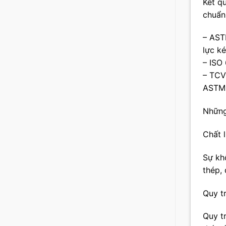
Kết q
chuẩn
– AST
lực k
– ISO
– TCV
ASTM
Những
Chất 
Sự kh
thép,
Quy t
Quy tr