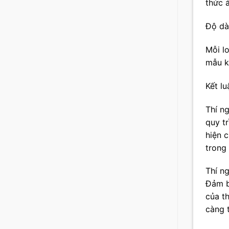
thức á
Độ dà
Mỗi lo
mẫu k
Kết lu
Thí n
quy t
hiện 
trong 
Thí n
Đảm b
của t
càng t