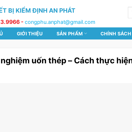
T BỊ KIỂM ĐỊNH AN PHÁT
T
k
13.9966 -
congphu.anphat@gmail.com
Ủ
GIỚI THIỆU
SẢN PHẨM
CHÍNH SÁCH
 nghiệm uốn thép – Cách thực hiện