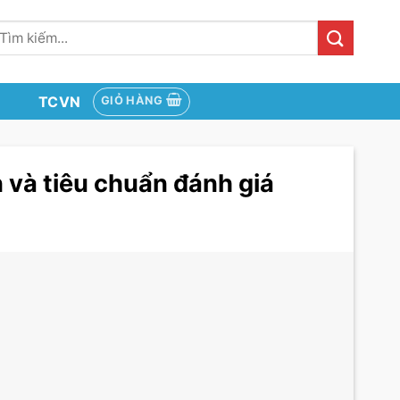
ìm
iếm:
TCVN
GIỎ HÀNG
 và tiêu chuẩn đánh giá