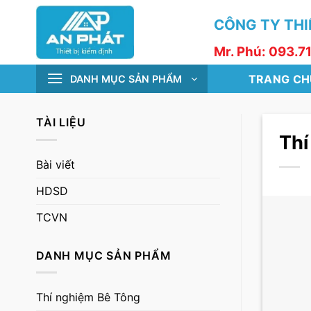
Skip
CÔNG TY THIẾ
to
content
Mr. Phú: 093.7
TRANG CH
DANH MỤC SẢN PHẨM
TÀI LIỆU
Thí
Bài viết
HDSD
TCVN
DANH MỤC SẢN PHẨM
Thí nghiệm Bê Tông