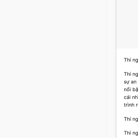
Thí n
Thí n
sự an
nổi b
cái n
trình 
Thí n
Thí n