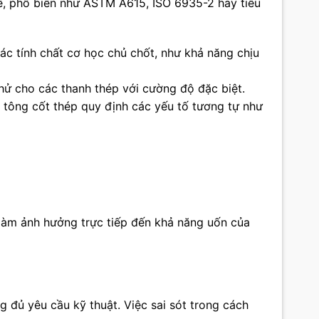
ế, phổ biến như ASTM A615, ISO 6935-2 hay tiêu
c tính chất cơ học chủ chốt, như khả năng chịu
hử cho các thanh thép với cường độ đặc biệt.
 tông cốt thép quy định các yếu tố tương tự như
làm ảnh hưởng trực tiếp đến khả năng uốn của
g đủ yêu cầu kỹ thuật. Việc sai sót trong cách