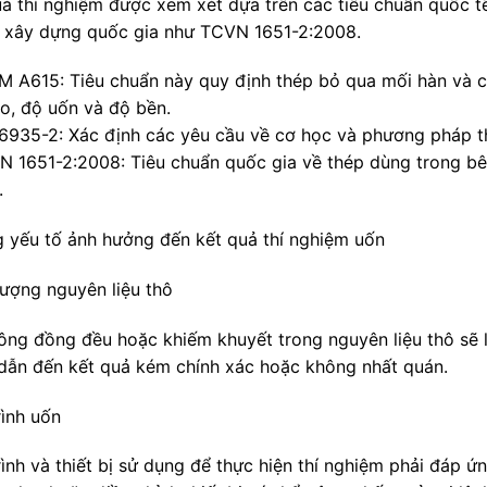
uả thí nghiệm được xem xét dựa trên các tiêu chuẩn quốc t
 xây dựng quốc gia như TCVN 1651-2:2008.
M A615: Tiêu chuẩn này quy định thép bỏ qua mối hàn và cá
éo, độ uốn và độ bền.
 6935-2: Xác định các yêu cầu về cơ học và phương pháp t
N 1651-2:2008: Tiêu chuẩn quốc gia về thép dùng trong bê
.
 yếu tố ảnh hưởng đến kết quả thí nghiệm uốn
lượng nguyên liệu thô
ông đồng đều hoặc khiếm khuyết trong nguyên liệu thô sẽ 
 dẫn đến kết quả kém chính xác hoặc không nhất quán.
rình uốn
ình và thiết bị sử dụng để thực hiện thí nghiệm phải đáp ứn