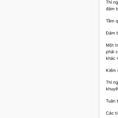
Thí n
đảm b
Tầm q
Đảm b
Một t
phải 
khác 
Kiểm 
Thí n
khuyết
Tuân 
Các t