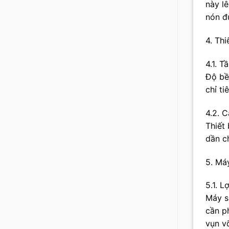
này l
nón đ
4. Th
4.1. 
Độ bề
chỉ t
4.2. 
Thiết
dần c
5. Má
5.1. 
Máy s
cần p
vụn v