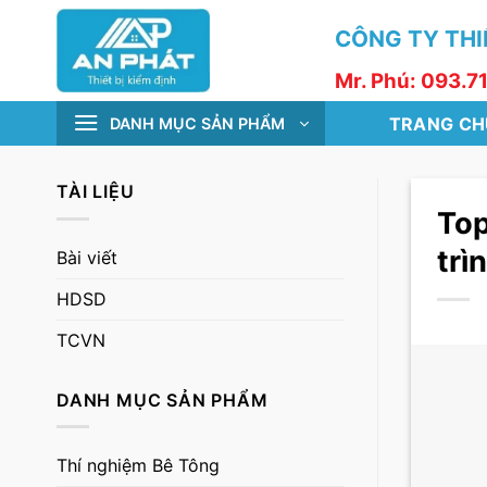
Skip
CÔNG TY THIẾ
to
content
Mr. Phú: 093.7
TRANG CH
DANH MỤC SẢN PHẨM
TÀI LIỆU
Top
trì
Bài viết
HDSD
TCVN
DANH MỤC SẢN PHẨM
Thí nghiệm Bê Tông