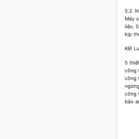
5.2. 
Máy s
liệu.
kịp th
Kết L
5 thi
công 
công 
ngừng 
công 
bảo a