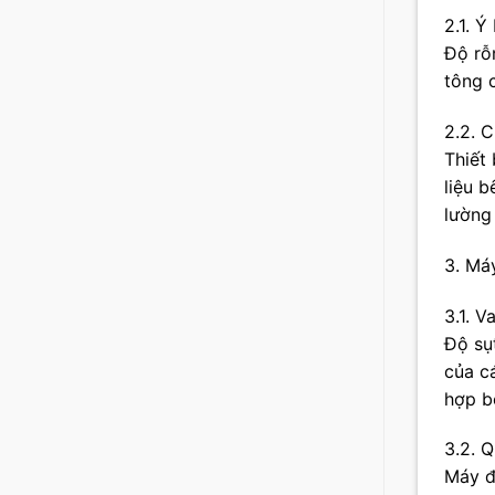
2.1. 
Độ rỗ
tông 
2.2. 
Thiết
liệu 
lường
3. Má
3.1. V
Độ sụ
của cá
hợp b
3.2. 
Máy đ