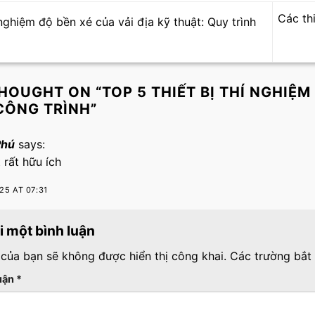
Các th
nghiệm độ bền xé của vải địa kỹ thuật: Quy trình
HOUGHT ON “
TOP 5 THIẾT BỊ THÍ NGHI
CÔNG TRÌNH
”
Phú
says:
t rất hữu ích
25 AT 07:31
ại một bình luận
 của bạn sẽ không được hiển thị công khai.
Các trường bắt
luận
*