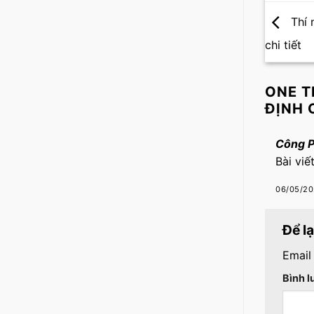
Thí 
chi tiết
ONE T
ĐỊNH 
Công 
Bài viế
06/05/20
Để l
Email
Bình 