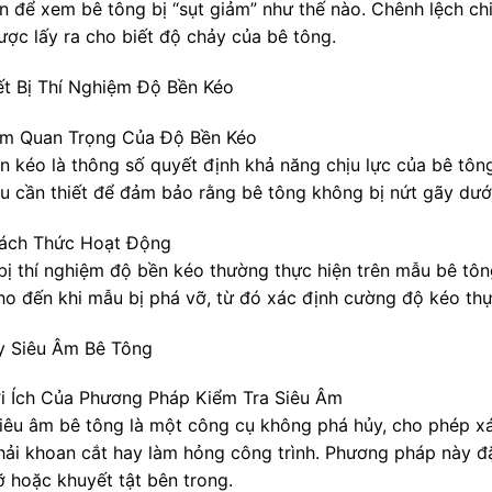
ên để xem bê tông bị “sụt giảm” như thế nào. Chênh lệch ch
ược lấy ra cho biết độ chảy của bê tông.
iết Bị Thí Nghiệm Độ Bền Kéo
Tầm Quan Trọng Của Độ Bền Kéo
n kéo là thông số quyết định khả năng chịu lực của bê tôn
iêu cần thiết để đảm bảo rằng bê tông không bị nứt gãy dư
Cách Thức Hoạt Động
 bị thí nghiệm độ bền kéo thường thực hiện trên mẫu bê tô
ho đến khi mẫu bị phá vỡ, từ đó xác định cường độ kéo thự
y Siêu Âm Bê Tông
Lợi Ích Của Phương Pháp Kiểm Tra Siêu Âm
iêu âm bê tông là một công cụ không phá hủy, cho phép xá
hải khoan cắt hay làm hỏng công trình. Phương pháp này đặc
ỡ hoặc khuyết tật bên trong.