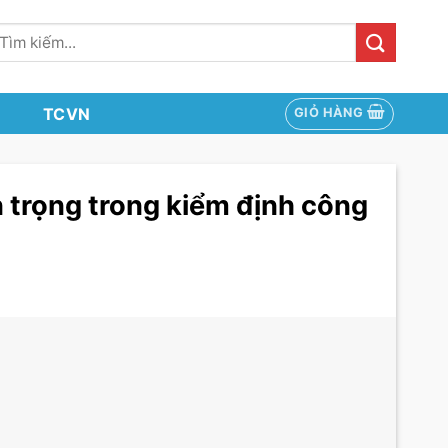
ìm
iếm:
TCVN
GIỎ HÀNG
n trọng trong kiểm định công