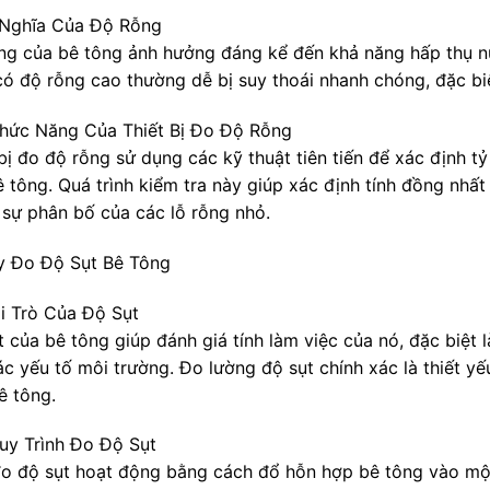
Ý Nghĩa Của Độ Rỗng
ng của bê tông ảnh hưởng đáng kể đến khả năng hấp thụ 
có độ rỗng cao thường dễ bị suy thoái nhanh chóng, đặc bi
Chức Năng Của Thiết Bị Đo Độ Rỗng
 bị đo độ rỗng sử dụng các kỹ thuật tiên tiến để xác định t
bê tông. Quá trình kiểm tra này giúp xác định tính đồng nhấ
 sự phân bố của các lỗ rỗng nhỏ.
y Đo Độ Sụt Bê Tông
ai Trò Của Độ Sụt
t của bê tông giúp đánh giá tính làm việc của nó, đặc biệt 
c yếu tố môi trường. Đo lường độ sụt chính xác là thiết yế
ê tông.
Quy Trình Đo Độ Sụt
o độ sụt hoạt động bằng cách đổ hỗn hợp bê tông vào một