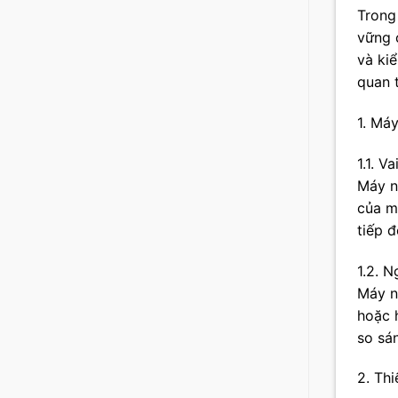
Trong
vững 
và kiể
quan 
1. Má
1.1. 
Máy n
của m
tiếp đ
1.2. 
Máy n
hoặc 
so sá
2. Th