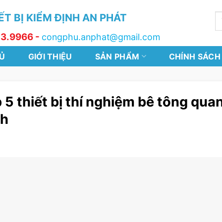
T BỊ KIỂM ĐỊNH AN PHÁT
T
k
13.9966 -
congphu.anphat@gmail.com
Ủ
GIỚI THIỆU
SẢN PHẨM
CHÍNH SÁCH
 5 thiết bị thí nghiệm bê tông qua
nh