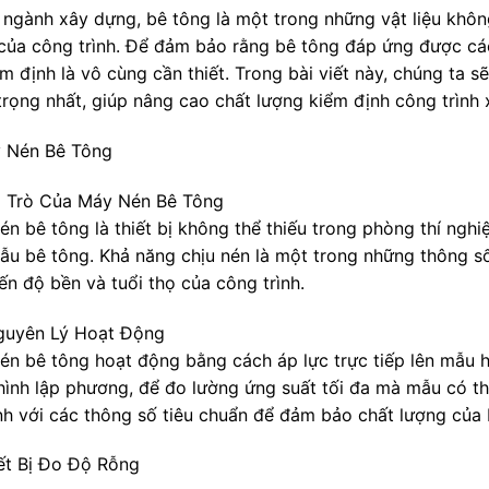
 ngành xây dựng, bê tông là một trong những vật liệu khôn
của công trình. Để đảm bảo rằng bê tông đáp ứng được các 
m định là vô cùng cần thiết. Trong bài viết này, chúng ta s
trọng nhất, giúp nâng cao chất lượng kiểm định công trình
y Nén Bê Tông
Vai Trò Của Máy Nén Bê Tông
én bê tông là thiết bị không thể thiếu trong phòng thí ngh
ẫu bê tông. Khả năng chịu nén là một trong những thông s
ến độ bền và tuổi thọ của công trình.
Nguyên Lý Hoạt Động
én bê tông hoạt động bằng cách áp lực trực tiếp lên mẫu hì
hình lập phương, để đo lường ứng suất tối đa mà mẫu có thể
nh với các thông số tiêu chuẩn để đảm bảo chất lượng của 
iết Bị Đo Độ Rỗng