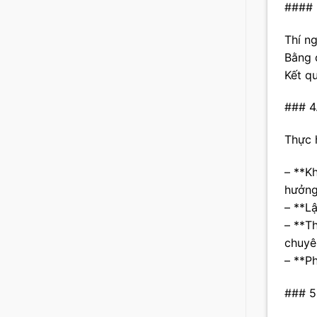
#### 
Thí n
Bằng 
Kết q
### 4.
Thực 
– **Kh
hưởng
– **L
– **T
chuyê
– **Ph
### 5.