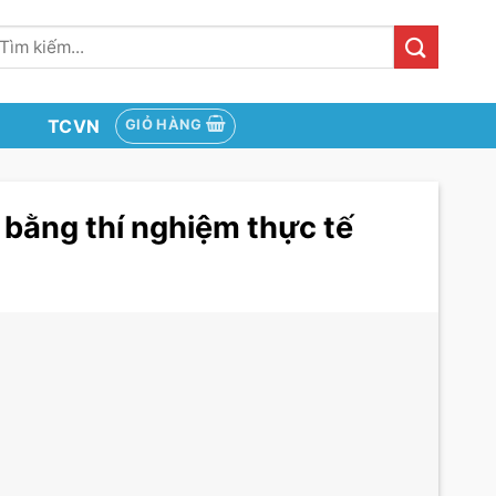
ìm
iếm:
TCVN
GIỎ HÀNG
 bằng thí nghiệm thực tế