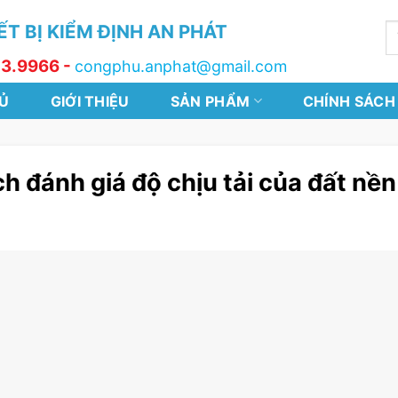
T BỊ KIỂM ĐỊNH AN PHÁT
T
k
13.9966 -
congphu.anphat@gmail.com
Ủ
GIỚI THIỆU
SẢN PHẨM
CHÍNH SÁCH
h đánh giá độ chịu tải của đất nền