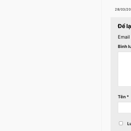
28/03/20
Để l
Email
Bình 
Tên
*
L