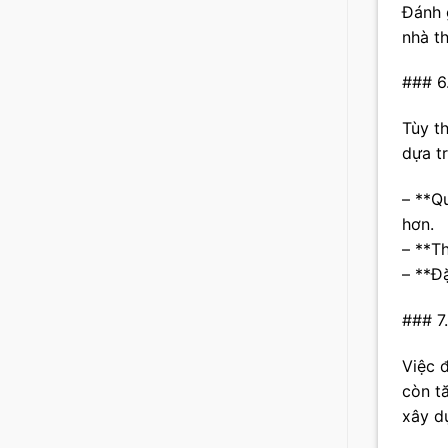
Đánh g
nhà th
### 6
Tùy t
dựa tr
– **Q
hơn.
– **Th
– **Đ
### 7.
Việc 
còn t
xây d