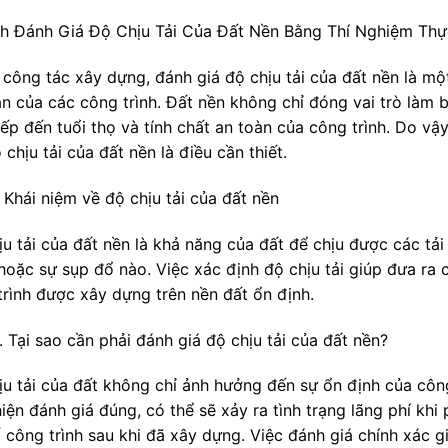
h Đánh Giá Độ Chịu Tải Của Đất Nền Bằng Thí Nghiệm Thự
 công tác xây dựng, đánh giá độ chịu tải của đất nền là 
àn của các công trình. Đất nền không chỉ đóng vai trò làm
iếp đến tuổi thọ và tính chất an toàn của công trình. Do vậ
 chịu tải của đất nền là điều cần thiết.
 Khái niệm về độ chịu tải của đất nền
ịu tải của đất nền là khả năng của đất để chịu được các tải
hoặc sự sụp đổ nào. Việc xác định độ chịu tải giúp đưa ra
trình được xây dựng trên nền đất ổn định.
 Tại sao cần phải đánh giá độ chịu tải của đất nền?
ịu tải của đất không chỉ ảnh hưởng đến sự ổn định của công
iện đánh giá đúng, có thể sẽ xảy ra tình trạng lãng phí kh
 công trình sau khi đã xây dựng. Việc đánh giá chính xác giú