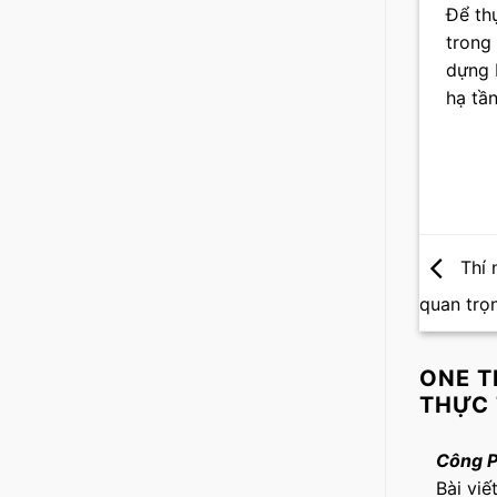
Để th
trong 
dựng 
hạ tầ
Thí 
quan trọ
ONE T
THỰC 
Công 
Bài viế