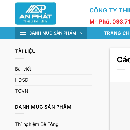
Skip
CÔNG TY THIẾ
to
content
Mr. Phú: 093.7
TRANG CH
DANH MỤC SẢN PHẨM
TÀI LIỆU
Các
Bài viết
HDSD
TCVN
DANH MỤC SẢN PHẨM
Thí nghiệm Bê Tông