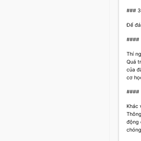
### 3
Để đá
#### 3
Thí n
Quá t
của đấ
cơ họ
#### 
Khác 
Thông
động 
chóng