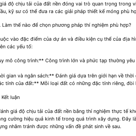
iá độ chịu tải của đất nền đóng vai trò quan trọng trong v
ầu, kỹ sư có thể đưa ra các giải pháp thiết kế móng phù hợp
. Làm thế nào để chọn phương pháp thí nghiệm phù hợp?
huộc vào đặc điểm của dự án và điều kiện cụ thể của địa h
ên các yếu tố:
uy mô công trình:** Công trình lớn và phức tạp thường yêu
ời gian và ngân sách:** Đánh giá dựa trên giới hạn về thời
ặc tính của đất:** Mỗi loại đất có những đặc tính riêng, đò
 Kết luận
đánh giá độ chịu tải của đất nền bằng thí nghiệm thực tế k
ăng cường hiệu quả kinh tế trong quá trình xây dựng. Đây l
ựng nhằm tránh được những vấn đề phát sinh về sau.