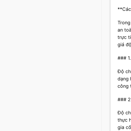
**Các
Trong
an to
trực t
giá độ
### 1.
Độ ch
dạng 
công 
### 2.
Độ ch
thực h
gia cố