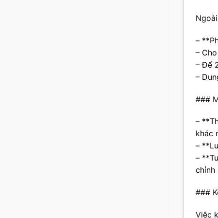
Ngoài
– **P
– Cho
– Để 
– Dun
### M
– **Th
khác 
– **L
– **T
chỉnh 
### K
Việc 