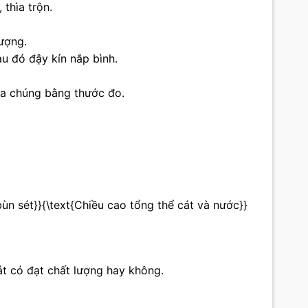
 thìa trộn.
ượng.
u đó đậy kín nắp bình.
của chúng bằng thước đo.
 bùn sét}}{\text{Chiều cao tổng thể cát và nước}}
át có đạt chất lượng hay không.