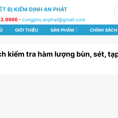
T BỊ KIỂM ĐỊNH AN PHÁT
T
k
13.9966 -
congphu.anphat@gmail.com
Ủ
GIỚI THIỆU
SẢN PHẨM
CHÍNH SÁCH
h kiểm tra hàm lượng bùn, sét, tạp