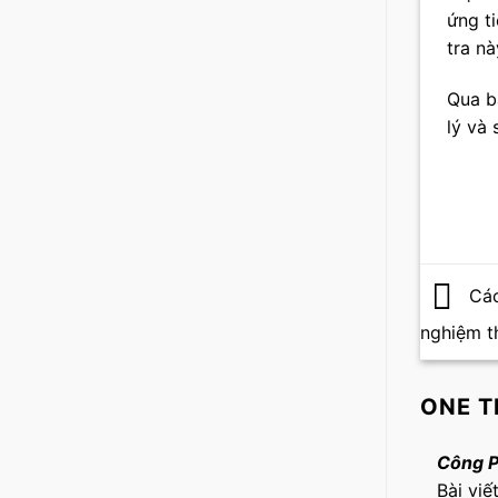
ứng ti
tra n
Qua b
lý và
Các
nghiệm t
ONE T
Công 
Bài viế