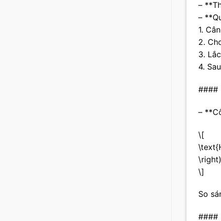
– **Th
– **Q
1. Câ
2. Ch
3. Lắc
4. Sa
#### 
– **C
\[
\text{
\right
\]
So sá
#### 