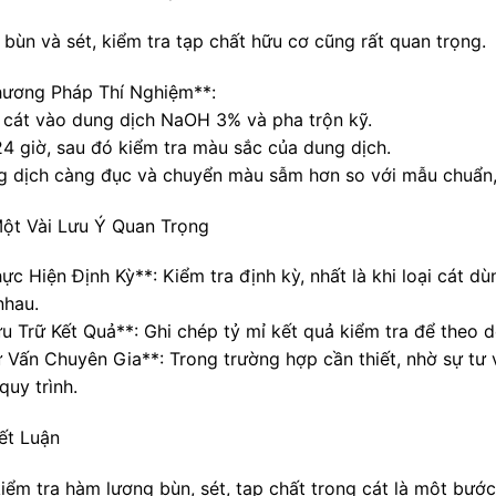
 bùn và sét, kiểm tra tạp chất hữu cơ cũng rất quan trọng.
hương Pháp Thí Nghiệm**:
 cát vào dung dịch NaOH 3% và pha trộn kỹ.
24 giờ, sau đó kiểm tra màu sắc của dung dịch.
g dịch càng đục và chuyển màu sẫm hơn so với mẫu chuẩn,
ột Vài Lưu Ý Quan Trọng
ực Hiện Định Kỳ**: Kiểm tra định kỳ, nhất là khi loại cát 
nhau.
ưu Trữ Kết Quả**: Ghi chép tỷ mỉ kết quả kiểm tra để theo 
ư Vấn Chuyên Gia**: Trong trường hợp cần thiết, nhờ sự tư 
quy trình.
ết Luận
kiểm tra hàm lượng bùn, sét, tạp chất trong cát là một bướ