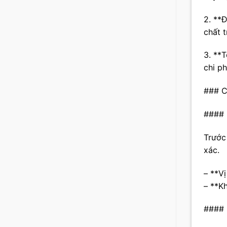
2. **
chất 
3. **T
chi p
### C
#### 
Trước
xác.
– **V
– **K
#### 