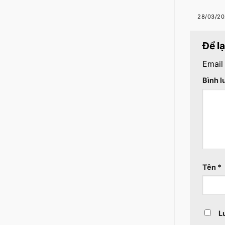
28/03/20
Để l
Email
Bình 
Tên
*
L