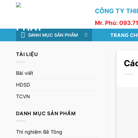
Skip
CÔNG TY THIẾ
to
content
Mr. Phú: 093.7
TRANG CH
DANH MỤC SẢN PHẨM
TÀI LIỆU
Các
Bài viết
HDSD
TCVN
DANH MỤC SẢN PHẨM
Thí nghiệm Bê Tông