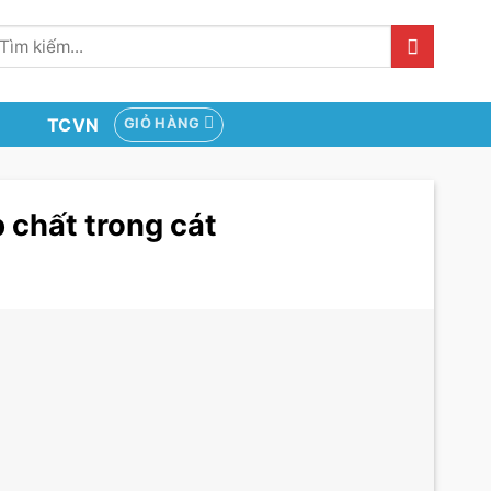
ìm
iếm:
TCVN
GIỎ HÀNG
 chất trong cát