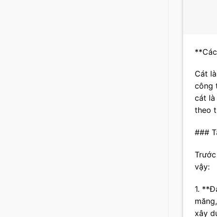
**Các
Cát l
công 
cát là
theo t
### T
Trước 
vậy:
1. **
măng,
xây dự