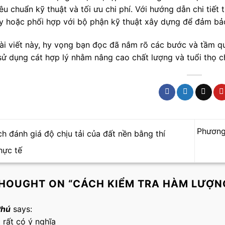
êu chuẩn kỹ thuật và tối ưu chi phí. Với hướng dẫn chi tiết
ày hoặc phối hợp với bộ phận kỹ thuật xây dựng để đảm bảo
ài viết này, hy vọng bạn đọc đã nắm rõ các bước và tầm qu
 sử dụng cát hợp lý nhằm nâng cao chất lượng và tuổi thọ c
Phương
h đánh giá độ chịu tải của đất nền bằng thí
hực tế
HOUGHT ON “
CÁCH KIỂM TRA HÀM LƯỢNG
Phú
says:
t rất có ý nghĩa