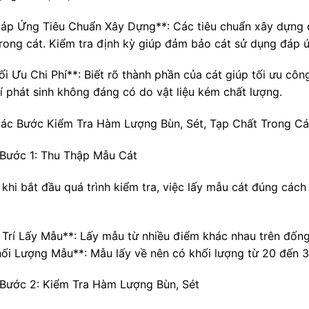
Đáp Ứng Tiêu Chuẩn Xây Dựng**: Các tiêu chuẩn xây dựng 
trong cát. Kiểm tra định kỳ giúp đảm bảo cát sử dụng đáp ứ
ối Ưu Chi Phí**: Biết rõ thành phần của cát giúp tối ưu côn
hí phát sinh không đáng có do vật liệu kém chất lượng.
ác Bước Kiểm Tra Hàm Lượng Bùn, Sét, Tạp Chất Trong Cá
Bước 1: Thu Thập Mẫu Cát
 khi bắt đầu quá trình kiểm tra, việc lấy mẫu cát đúng cách
ị Trí Lấy Mẫu**: Lấy mẫu từ nhiều điểm khác nhau trên đống
hối Lượng Mẫu**: Mẫu lấy về nên có khối lượng từ 20 đến 30 
Bước 2: Kiểm Tra Hàm Lượng Bùn, Sét