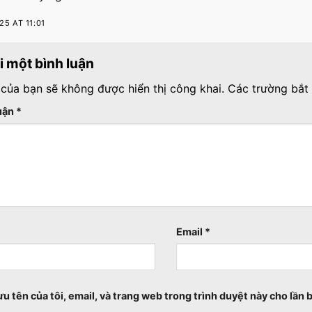
25 AT 11:01
ại một bình luận
 của bạn sẽ không được hiển thị công khai.
Các trường bắt
luận
*
Email
*
ưu tên của tôi, email, và trang web trong trình duyệt này cho lần b