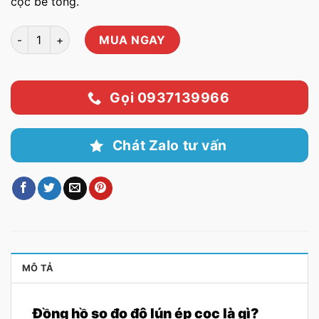
cọc bê tông.
Đồng hồ so đo độ lún ép cọc 50x0,01mm số lượng
MUA NGAY
Gọi 0937139966
Chát Zalo tư vấn
MÔ TẢ
Đồng hồ so đo độ lún ép cọc là gì?