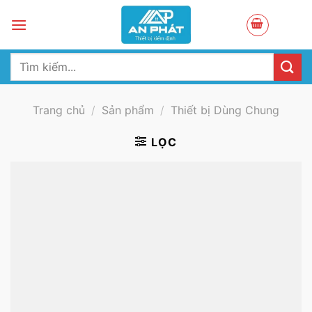
Skip
to
content
Tìm
kiếm:
Trang chủ
/
Sản phẩm
/
Thiết bị Dùng Chung
LỌC