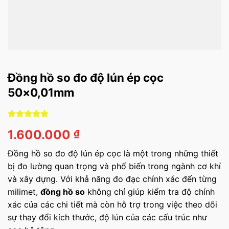
Đồng hồ so đo độ lún ép cọc
50×0,01mm
4.84
50
trên 5
1.600.000
₫
dựa trên
đánh giá
Đồng hồ so đo độ lún ép cọc là một trong những thiết
bị đo lường quan trọng và phổ biến trong ngành cơ khí
và xây dựng. Với khả năng đo đạc chính xác đến từng
milimet,
đồng hồ so
không chỉ giúp kiểm tra độ chính
xác của các chi tiết mà còn hỗ trợ trong việc theo dõi
sự thay đổi kích thước, độ lún của các cấu trúc như