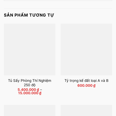
SẢN PHẨM TƯƠNG TỰ
Tủ Sấy Phòng Thí Nghiệm
Tỷ trọng kế đất loại A và B
250 độ
600.000
₫
5.400.000
₫
–
Khoảng
15.000.000
₫
giá:
từ
5.400.000 ₫
đến
15.000.000 ₫