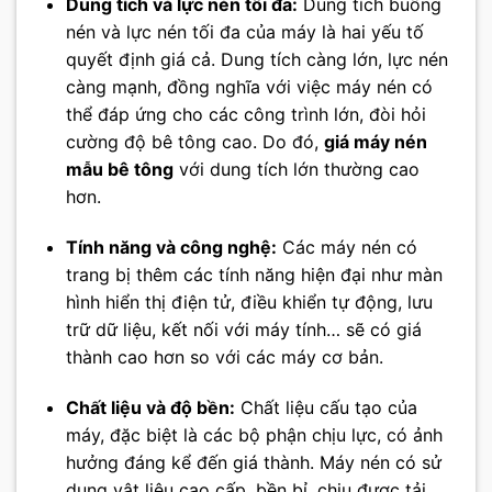
Dung tích và lực nén tối đa:
Dung tích buồng
nén và lực nén tối đa của máy là hai yếu tố
quyết định giá cả. Dung tích càng lớn, lực nén
càng mạnh, đồng nghĩa với việc máy nén có
thể đáp ứng cho các công trình lớn, đòi hỏi
cường độ bê tông cao. Do đó,
giá máy nén
mẫu bê tông
với dung tích lớn thường cao
hơn.
Tính năng và công nghệ:
Các máy nén có
trang bị thêm các tính năng hiện đại như màn
hình hiển thị điện tử, điều khiển tự động, lưu
trữ dữ liệu, kết nối với máy tính… sẽ có giá
thành cao hơn so với các máy cơ bản.
Chất liệu và độ bền:
Chất liệu cấu tạo của
máy, đặc biệt là các bộ phận chịu lực, có ảnh
hưởng đáng kể đến giá thành. Máy nén có sử
dụng vật liệu cao cấp, bền bỉ, chịu được tải