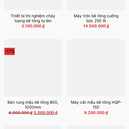
Thiết bị thí nghiệm chảy
Máy trộn bê tông cưỡng
loang bê tông tự lèn
bức 250 lít
2.100.000
₫
14.500.000
₫
-17%
Bàn rung mẫu bê tông 800,
Máy cắt mẫu bê tông HQP-
1000mm
150
Giá
Giá
6.000.000
₫
5.000.000
₫
9.200.000
₫
gốc
hiện
là:
tại
6.000.000 ₫.
là:
5.000.000 ₫.