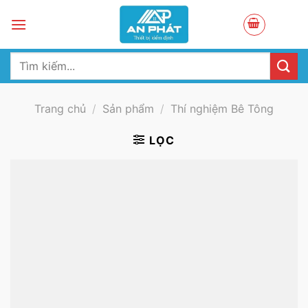
Skip
to
content
Tìm
kiếm:
Trang chủ
/
Sản phẩm
/
Thí nghiệm Bê Tông
LỌC