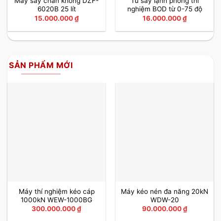
Máy sấy chân không DZF-
Tủ sấy lạnh phòng thí
6020B 25 lít
nghiệm BOD từ 0-75 độ
15.000.000
₫
16.000.000
₫
SẢN PHẨM MỚI
Máy thí nghiệm kéo cáp
Máy kéo nén đa năng 20kN
1000kN WEW-1000BG
WDW-20
300.000.000
₫
90.000.000
₫