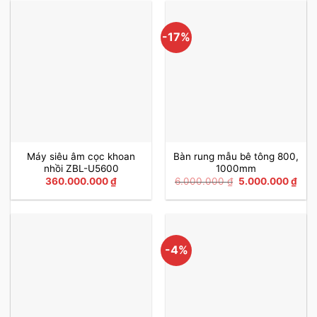
-17%
Máy siêu âm cọc khoan
Bàn rung mẫu bê tông 800,
nhồi ZBL-U5600
1000mm
Giá
Giá
360.000.000
₫
6.000.000
₫
5.000.000
₫
gốc
hiện
là:
tại
6.000.000 ₫.
là:
5.00
-4%