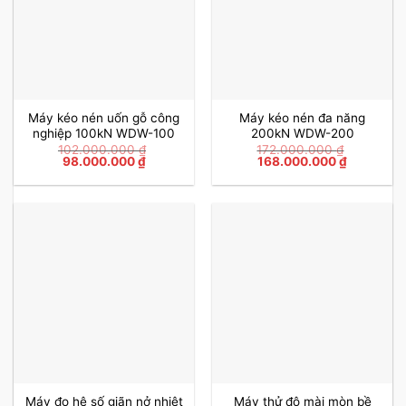
Máy kéo nén uốn gỗ công
Máy kéo nén đa năng
nghiệp 100kN WDW-100
200kN WDW-200
102.000.000
₫
172.000.000
₫
Giá
Giá
Giá
Giá
98.000.000
₫
168.000.000
₫
gốc
hiện
gốc
hiện
là:
tại
là:
tại
102.000.000 ₫.
là:
172.000.000 ₫.
là:
98.000.000 ₫.
168.000.0
Máy đo hệ số giãn nở nhiệt
Máy thử độ mài mòn bề