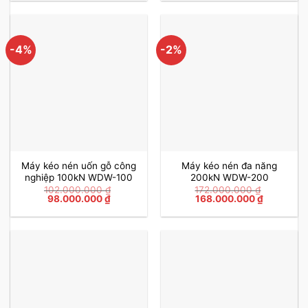
-4%
-2%
Máy kéo nén uốn gỗ công
Máy kéo nén đa năng
nghiệp 100kN WDW-100
200kN WDW-200
102.000.000
₫
172.000.000
₫
Giá
Giá
Giá
Giá
98.000.000
₫
168.000.000
₫
gốc
hiện
gốc
hiện
là:
tại
là:
tại
102.000.000 ₫.
là:
172.000.000 ₫.
là:
98.000.000 ₫.
168.000.0