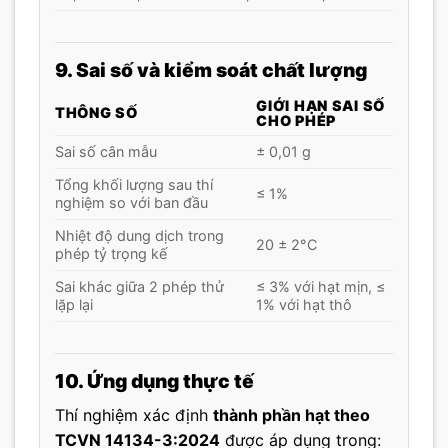
9. Sai số và kiểm soát chất lượng
GIỚI HẠN SAI SỐ
THÔNG SỐ
CHO PHÉP
Sai số cân mẫu
± 0,01 g
Tổng khối lượng sau thí
≤ 1%
nghiệm so với ban đầu
Nhiệt độ dung dịch trong
20 ± 2°C
phép tỷ trọng kế
Sai khác giữa 2 phép thử
≤ 3% với hạt mịn, ≤
lặp lại
1% với hạt thô
10. Ứng dụng thực tế
Thí nghiệm xác định
thành phần hạt theo
TCVN 14134-3:2024
được áp dụng trong: