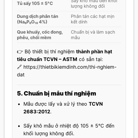
Sấy khô mẫu đến khối
Tủ sấy 105 ± 5°C
lượng không đổi
Dung dịch phân tán
Phân tán các hạt mịn
(Na₆P₆O₁₈ 4%)
kết dính
Que khuấy, cốc đong,
Chuẩn bị và làm sạch
phễu, chổi mềm
mẫu
👉 Bộ thiết bị thí nghiệm
thành phần hạt
tiêu chuẩn TCVN – ASTM
có sẵn tại:
🔗
https://thietbikiemdinh.com/thi-nghiem-
dat
5. Chuẩn bị mẫu thí nghiệm
Mẫu được lấy và xử lý theo
TCVN
2683:2012
.
Sấy khô mẫu ở nhiệt độ 105 ± 5°C đến
khối lượng không đổi.