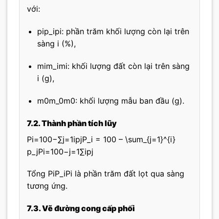
với:
pip_i
p
i
: phần trăm khối lượng còn lại trên
sàng i (%),
mim_i
m
i
: khối lượng đất còn lại trên sàng
i (g),
m0m_0
m
0
: khối lượng mẫu ban đầu (g).
7.2. Thành phần tích lũy
Pi=100−∑j=1ipjP_i = 100 – \sum_{j=1}^{i}
p_j
P
i
=
100
−
j
=
1
∑
i
p
j
Tổng
PiP_i
P
i
là phần trăm đất lọt qua sàng
tương ứng.
7.3. Vẽ đường cong cấp phối