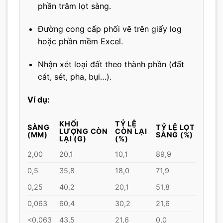
phần trăm lọt sàng.
Đường cong cấp phối vẽ trên giấy log
hoặc phần mềm Excel.
Nhận xét loại đất theo thành phần (đất
cát, sét, pha, bụi…).
Ví dụ:
KHỐI
TỶ LỆ
SÀNG
TỶ LỆ LỌT
LƯỢNG CÒN
CÒN LẠI
(MM)
SÀNG (%)
LẠI (G)
(%)
2,00
20,1
10,1
89,9
0,5
35,8
18,0
71,9
0,25
40,2
20,1
51,8
0,063
60,4
30,2
21,6
<0,063
43,5
21,6
0,0