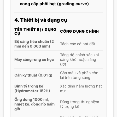
cong cấp phối hạt (grading curve)
.
4. Thiết bị và dụng cụ
TÊN THIẾT BỊ / DỤNG
CÔNG DỤNG CHÍNH
CỤ
Bộ sàng tiêu chuẩn (2
Tách các cỡ hạt đất
mm đến 0,063 mm)
Tăng độ chính xác khi
Máy sàng rung cơ học
sàng khô hoặc sàng
ướt
Cân mẫu và phần còn
Cân kỹ thuật (0,01 g)
lại trên từng sàng
Bình tỷ trọng kế
Xác định hàm lượng hạt
(Hydrometer 152H)
mịn
Ống đong 1000 ml,
Dùng trong thí nghiệm
nhiệt kế, đồng hồ bấm
tỷ trọng kế
giờ