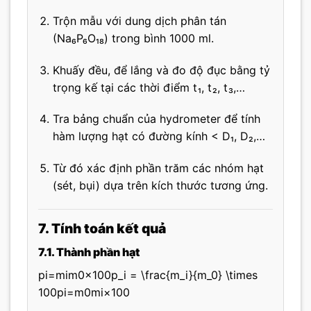
Trộn mẫu với dung dịch phân tán
(Na₆P₆O₁₈) trong bình 1000 ml.
Khuấy đều, để lắng và đo độ đục bằng tỷ
trọng kế tại các thời điểm t₁, t₂, t₃,…
Tra bảng chuẩn của hydrometer để tính
hàm lượng hạt có đường kính < D₁, D₂,…
Từ đó xác định phần trăm các nhóm hạt
(sét, bụi) dựa trên kích thước tương ứng.
7. Tính toán kết quả
7.1. Thành phần hạt
pi=mim0×100p_i = \frac{m_i}{m_0} \times
100
p
i
=
m
0
m
i
×
100