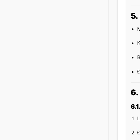
5.
M
K
B
6.
6.1
L
Đ