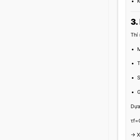
K
3.
Thí
M
G
Dựa
τf=
→ X