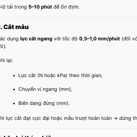
iữ tải trong
5–10 phút
để ổn định.
2. Cắt mẫu
Tác dụng
lực cắt ngang
với tốc độ
0,5–1,0 mm/phút
(đối vớ
ời).
hi lại:
Lực cắt (N hoặc kPa) theo thời gian,
Chuyển vị ngang (mm),
Biến dạng đứng (mm).
hi lực cắt đạt cực đại hoặc mẫu trượt hoàn toàn → dừng th