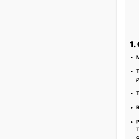
1.
M
T
T
B
P
T
c