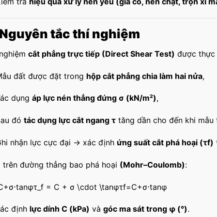
iểm tra
hiệu quả xử lý nền yếu (gia cố, nén chặt, trộn xi 
 Nguyên tắc thí nghiệm
 nghiệm
cắt phẳng trực tiếp (Direct Shear Test)
được thực 
ẫu đất được đặt trong
hộp cắt phẳng chia làm hai nửa
,
Tác dụng
áp lực nén thẳng đứng σ (kN/m²)
,
Sau đó
tác dụng lực cắt ngang τ
tăng dần cho đến khi mẫu t
hi nhận lực cực đại → xác định
ứng suất cắt phá hoại (τf)
 trên đường thẳng bao phá hoại
(Mohr–Coulomb)
:
C+σ⋅tan⁡φτ_f = C + σ \cdot \tanφ
τ
f
=
C
+
σ
⋅
tan
φ
ác định
lực dính C (kPa)
và
góc ma sát trong φ (°)
.