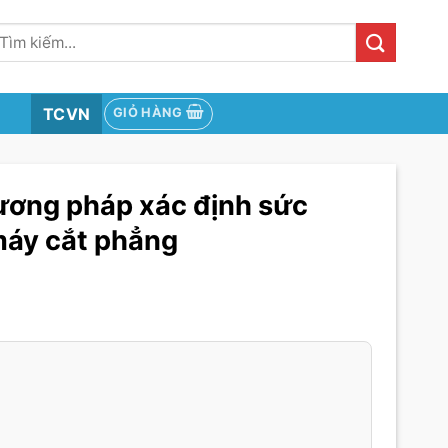
ìm
iếm:
TCVN
GIỎ HÀNG
ương pháp xác định sức
máy cắt phẳng