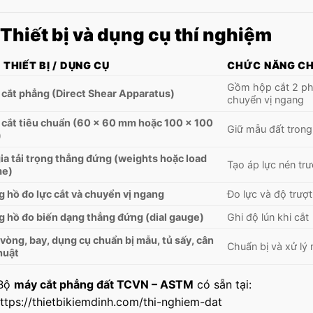
 Thiết bị và dụng cụ thí nghiệm
 THIẾT BỊ / DỤNG CỤ
CHỨC NĂNG CH
Gồm hộp cắt 2 phầ
cắt phẳng (Direct Shear Apparatus)
chuyển vị ngang
cắt tiêu chuẩn (60 × 60 mm hoặc 100 × 100
Giữ mẫu đất trong
)
ia tải trọng thẳng đứng (weights hoặc load
Tạo áp lực nén trư
me)
 hồ đo lực cắt và chuyển vị ngang
Đo lực và độ trượt
 hồ đo biến dạng thẳng đứng (dial gauge)
Ghi độ lún khi cắt
vòng, bay, dụng cụ chuẩn bị mẫu, tủ sấy, cân
Chuẩn bị và xử lý
huật
Bộ
máy cắt phẳng đất TCVN – ASTM
có sẵn tại:
ttps://thietbikiemdinh.com/thi-nghiem-dat