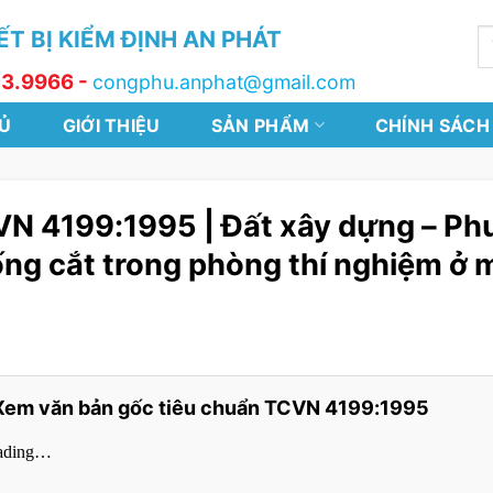
T BỊ KIỂM ĐỊNH AN PHÁT
T
k
13.9966 -
congphu.anphat@gmail.com
Ủ
GIỚI THIỆU
SẢN PHẨM
CHÍNH SÁCH
N 4199:1995 | Đất xây dựng – Ph
ng cắt trong phòng thí nghiệm ở 
Xem văn bản gốc tiêu chuẩn TCVN 4199:1995