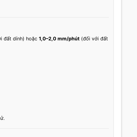
i đất dính) hoặc
1,0–2,0 mm/phút
(đối với đất
ử.