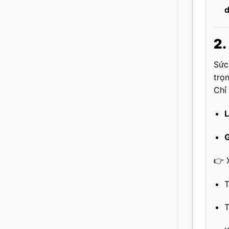
d
2.
Sức
trọn
Chỉ
L
G
👉 
T