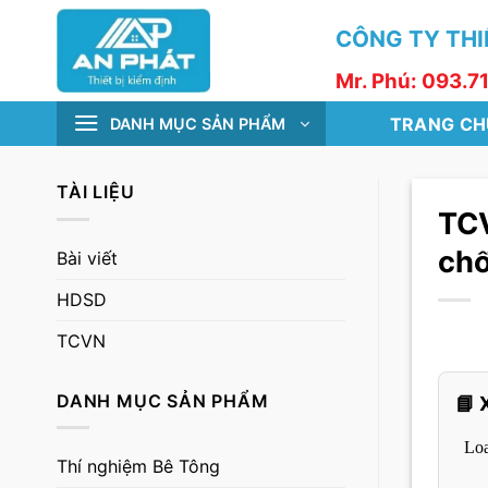
Skip
CÔNG TY THIẾ
to
content
Mr. Phú: 093.7
TRANG CH
DANH MỤC SẢN PHẨM
TÀI LIỆU
TCV
chố
Bài viết
HDSD
TCVN
DANH MỤC SẢN PHẨM
📘 
Thí nghiệm Bê Tông