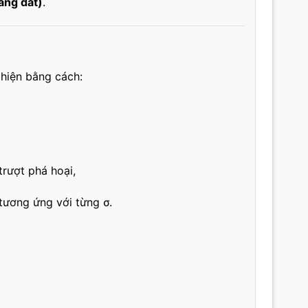
măng đất)
.
hiện bằng cách:
rượt phá hoại,
tương ứng với từng σ.