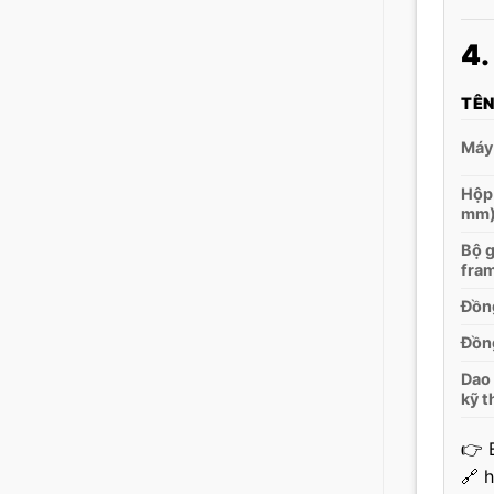
4.
TÊN
Máy 
Hộp 
mm
Bộ g
fra
Đồng
Đồng
Dao 
kỹ t
👉 
🔗
h