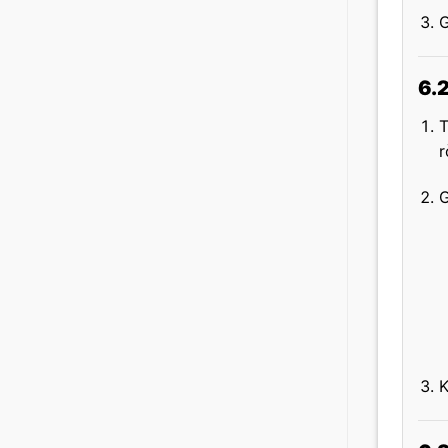
G
6.
r
G
K