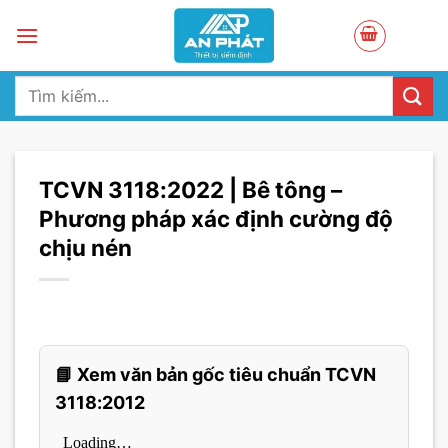
Skip
to
content
Tìm
kiếm:
TCVN 3118:2022 | Bê tông –
Phương pháp xác định cường độ
chịu nén
📘 Xem văn bản gốc tiêu chuẩn TCVN
3118:2012