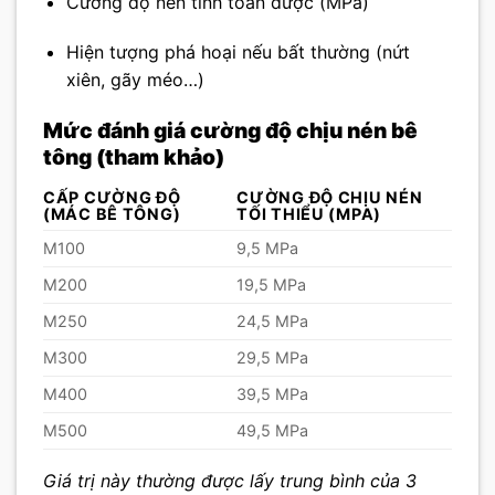
Cường độ nén tính toán được (MPa)
Hiện tượng phá hoại nếu bất thường (nứt
xiên, gãy méo…)
Mức đánh giá cường độ chịu nén bê
tông (tham khảo)
CẤP CƯỜNG ĐỘ
CƯỜNG ĐỘ CHỊU NÉN
(MÁC BÊ TÔNG)
TỐI THIỂU (MPA)
M100
9,5 MPa
M200
19,5 MPa
M250
24,5 MPa
M300
29,5 MPa
M400
39,5 MPa
M500
49,5 MPa
Giá trị này thường được lấy trung bình của 3