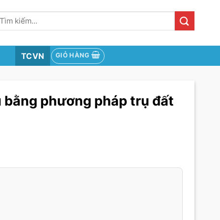
ìm
iếm:
TCVN
GIỎ HÀNG
u bằng phương pháp trụ đất