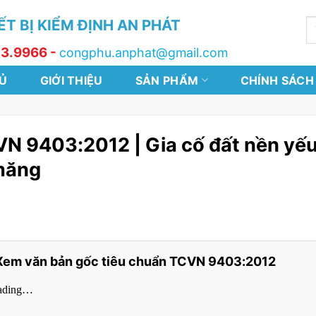
T BỊ KIỂM ĐỊNH AN PHÁT
T
k
13.9966 -
congphu.anphat@gmail.com
Ủ
GIỚI THIỆU
SẢN PHẨM
CHÍNH SÁCH
N 9403:2012 | Gia cố đất nền yế
măng
Xem văn bản gốc tiêu chuẩn TCVN 9403:2012