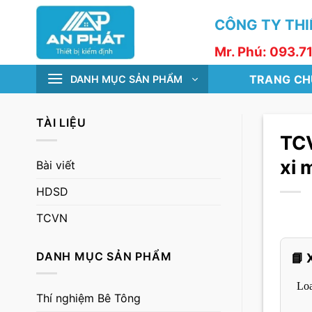
Skip
CÔNG TY THIẾ
to
content
Mr. Phú: 093.7
TRANG CH
DANH MỤC SẢN PHẨM
TÀI LIỆU
TCV
xi 
Bài viết
HDSD
TCVN
DANH MỤC SẢN PHẨM
📘 
Thí nghiệm Bê Tông