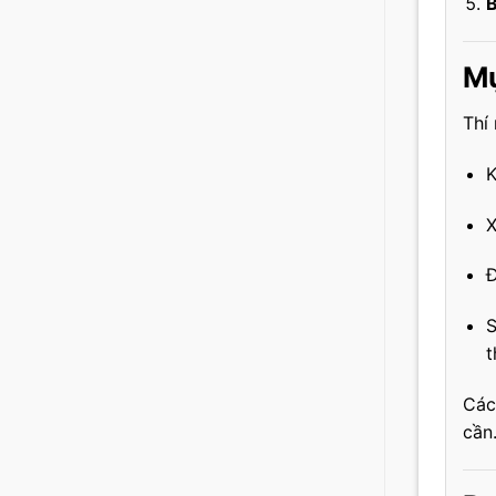
B
Mụ
Thí
K
X
Đ
S
t
Các
cần