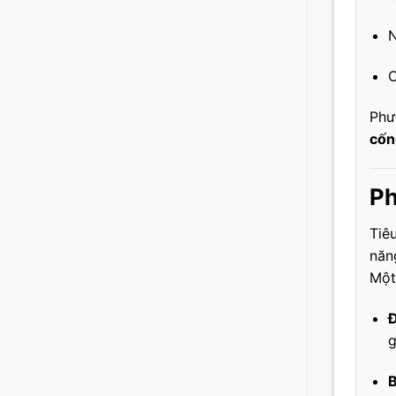
Phư
cốn
Ph
Tiê
năng
Một
Đ
g
B