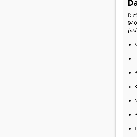
Da
Dướ
940
(chỉ
M
C
B
X
N
P
T