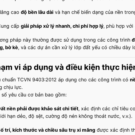
Nâng cao
độ bền lâu dài
và hạn chế biến dạng của nền trong
Cung cấp
giải pháp xử lý nhanh, chi phí hợp lý
, phù hợp với
ơng pháp này thường được sử dụng trong các công trình
đ
g, bờ kè
, và các dự án cần xử lý lớp đất yếu có chiều dày l
ạm vi áp dụng và điều kiện thực hiệ
u chuẩn TCVN 9403:2012 áp dụng cho các công trình có
nề
 chịu lực.
 số yêu cầu cơ bản bao gồm:
ất nền phải được khảo sát chi tiết
, xác định các chỉ tiêu c
iới hạn dẻo, độ sệt, cường độ nén không thoát nước, v.v.).
ố trí, kích thước và chiều sâu trụ xi măng
được xác định th