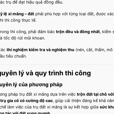
ác trụ để đạt hiệu quả đồng đều.
ỷ lệ xi măng – đất
phải phù hợp với từng loại đất, được xá
hi thi công thực tế.
rong thi công, phải đảm bảo
trộn đều và đồng nhất
, kiểm 
à tốc độ rút mũi khoan.
Các
thí nghiệm kiểm tra và nghiệm thu
(nén, cắt, thấm, mô
ầu tiêu chuẩn.
uyên lý và quy trình thi công
uyên lý của phương pháp
ơng pháp trụ đất xi măng dựa trên việc
trộn đất tại chỗ vớ
 trụ gia cố có cường độ cao
, giúp cải thiện đáng kể khả năn
chế làm việc của trụ đất xi măng là sự kết hợp giữa
sức kh
ng tác với đất xung quanh
.