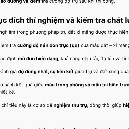
ảo dưỡng và kiểm tra
cường độ trụ sau khi thi công.
c đích thí nghiệm và kiểm tra chất 
 nghiệm trong phương pháp trụ đất xi măng được thực hiện
iểm tra
cường độ nén đơn trục (qu)
của mẫu đất – xi măng
ác định
mô đun biến dạng
, khả năng chịu tải, độ lún và tí
ánh giá
độ đồng nhất, sự liên kết
giữa trụ và đất xung qua
o sánh kết quả giữa
mẫu trong phòng và mẫu tại hiện trư
hiết kế.
 chỉ tiêu này là cơ sở để
nghiệm thu trụ
, đồng thời giúp
hi
.