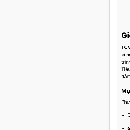
Gi
TCV
xi 
trìn
Tiê
đảm
Mụ
Phư
C
G