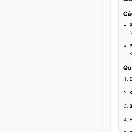
Cá
P
c
P
k
Quy
Đ
K
B
H