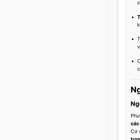
c
T
k
T
v
c
Ng
Ng
Phư
các
Cơ 
tươ