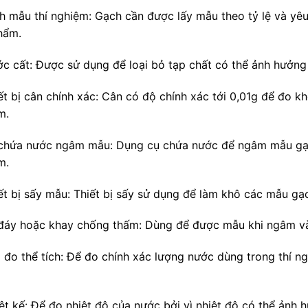
ch mẫu thí nghiệm: Gạch cần được lấy mẫu theo tỷ lệ và yêu
hẩm.
ớc cất: Được sử dụng để loại bỏ tạp chất có thể ảnh hưởng
ết bị cân chính xác: Cân có độ chính xác tới 0,01g để đo k
m.
 chứa nước ngâm mẫu: Dụng cụ chứa nước để ngâm mẫu gạc
m.
iết bị sấy mẫu: Thiết bị sấy sử dụng để làm khô các mẫu gạ
 đáy hoặc khay chống thấm: Dùng để được mẫu khi ngâm v
g đo thể tích: Để đo chính xác lượng nước dùng trong thí ng
iệt kế: Để đo nhiệt độ của nước bởi vì nhiệt độ có thể ảnh