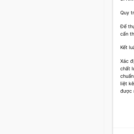
Quy tr
Để th
cẩn t
Kết lu
Xác đ
chất 
chuẩn
liệt k
được 