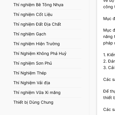
về độ
Thí nghiệm Bê Tông Nhựa
công 
Thí nghiệm Cốt Liệu
Mục đ
Thí nghiệm Đất Địa Chất
Mục đ
Thí nghiệm Gạch
năng 
pháp 
Thí nghiệm Hiện Trường
Thí Nghiệm Không Phá Huỷ
1. Ki
2. Đá
Thí nghiệm Sơn Phủ
3. Cải
Thí Nghiệm Thép
Các s
Thí Nghiệm Vải địa
Để th
Thí nghiệm Vữa Xi măng
thiết 
Thiết bị Dùng Chung
Các s