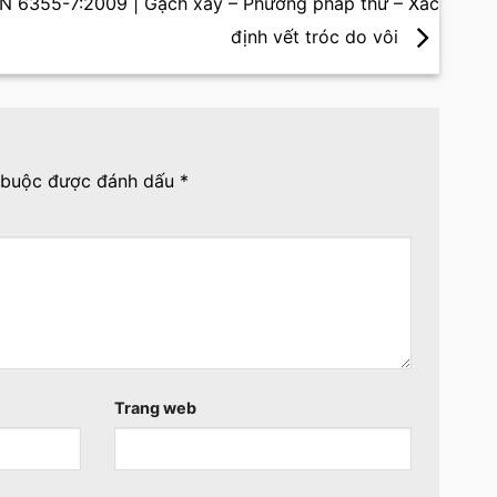
 6355-7:2009 | Gạch xây – Phương pháp thử – Xác
định vết tróc do vôi
 buộc được đánh dấu
*
Trang web