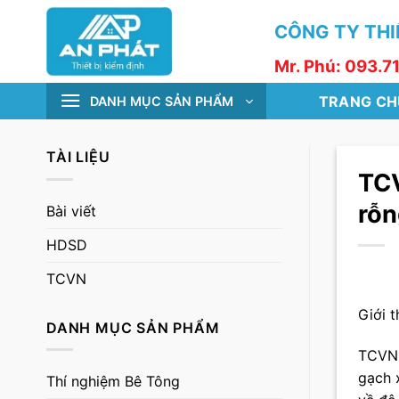
Skip
CÔNG TY THIẾ
to
content
Mr. Phú: 093.7
TRANG CH
DANH MỤC SẢN PHẨM
TÀI LIỆU
TCV
rỗn
Bài viết
HDSD
TCVN
Giới t
DANH MỤC SẢN PHẨM
TCVN 
gạch 
Thí nghiệm Bê Tông