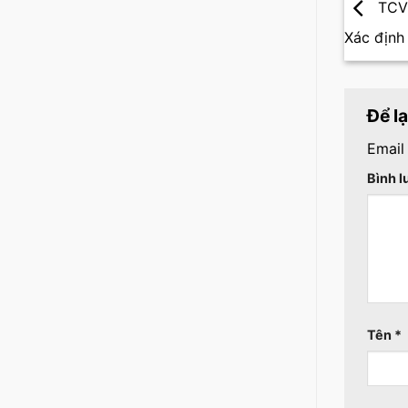
TCVN
Xác định 
Để l
Email
Bình 
Tên
*