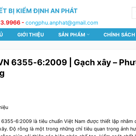
T BỊ KIỂM ĐỊNH AN PHÁT
T
k
13.9966 -
congphu.anphat@gmail.com
Ủ
GIỚI THIỆU
SẢN PHẨM
CHÍNH SÁCH
N 6355-6:2009 | Gạch xây – Phươ
g
hiệu
6355-6:2009 là tiêu chuẩn Việt Nam được thiết lập nhằm 
xây. Độ rỗng là một trong những chỉ tiêu quan trọng ảnh h