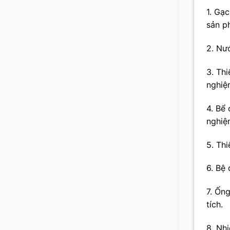
1. Gạ
sản p
2. Nư
3. Thi
nghiệ
4. Bể
nghiệ
5. Th
6. Bệ
7. Ốn
tích.
8. Nh