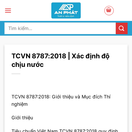
Skip
to
content
Tìm
kiếm:
TCVN 8787:2018 | Xác định độ
chịu nước
TCVN 8787:2018: Giới thiệu và Mục đích Thí
nghiệm
Giới thiệu
Tiêu chuẩn Việt Nam TCVN 8787:2018 quy định