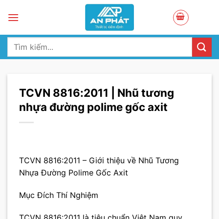
Skip
to
content
Tìm
kiếm:
TCVN 8816:2011 | Nhũ tương
nhựa đường polime gốc axit
TCVN 8816:2011 – Giới thiệu về Nhũ Tương
Nhựa Đường Polime Gốc Axit
Mục Đích Thí Nghiệm
TCVN 8816:2011 là tiêu chuẩn Việt Nam quy