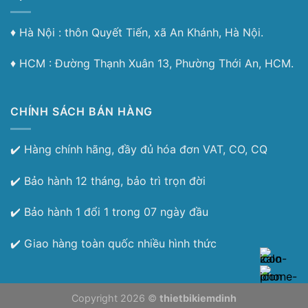
♦︎ Hà Nội : thôn Quyết Tiến, xã An Khánh, Hà Nội.
♦︎ HCM : Đường Thạnh Xuân 13, Phường Thới An, HCM.
CHÍNH SÁCH BÁN HÀNG
✔️ Hàng chính hãng, đầy đủ hóa đơn VAT, CO, CQ
✔️ Bảo hành 12 tháng, bảo trì trọn đời
✔️ Bảo hành 1 đổi 1 trong 07 ngày đầu
✔️ Giao hàng toàn quốc nhiều hình thức
Copyright 2026 ©
thietbikiemdinh