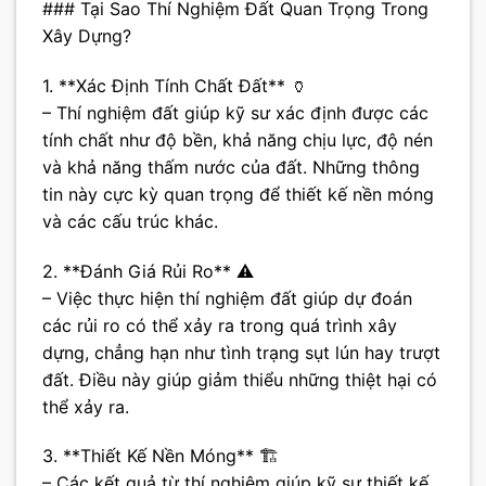
### Tại Sao Thí Nghiệm Đất Quan Trọng Trong
Xây Dựng?
1. **Xác Định Tính Chất Đất** 🏺
– Thí nghiệm đất giúp kỹ sư xác định được các
tính chất như độ bền, khả năng chịu lực, độ nén
và khả năng thấm nước của đất. Những thông
tin này cực kỳ quan trọng để thiết kế nền móng
và các cấu trúc khác.
2. **Đánh Giá Rủi Ro** ⚠️
– Việc thực hiện thí nghiệm đất giúp dự đoán
các rủi ro có thể xảy ra trong quá trình xây
dựng, chẳng hạn như tình trạng sụt lún hay trượt
đất. Điều này giúp giảm thiểu những thiệt hại có
thể xảy ra.
3. **Thiết Kế Nền Móng** 🏗️
– Các kết quả từ thí nghiệm giúp kỹ sư thiết kế